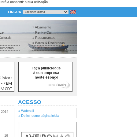
tará a consentir a sua utilização.
LÍNGUA
» Alojamento
azer
» Rent-a-Car
ulturais
» Restaurantes
» Bares & Discotecas
numentos
» Sites Nac. & Inter.
ACESSO
» Webmail
2014
» Definir como página inicial
o
16