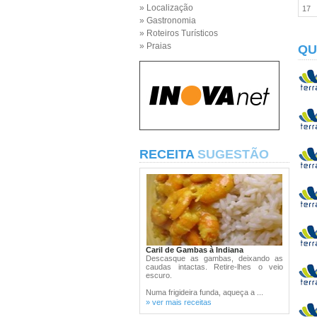
» Localização
17
» Gastronomia
» Roteiros Turísticos
» Praias
QU
RECEITA
SUGESTÃO
Caril de Gambas à Indiana
Descasque as gambas, deixando as
caudas intactas. Retire-lhes o veio
escuro.
Numa frigideira funda, aqueça a ...
» ver mais receitas