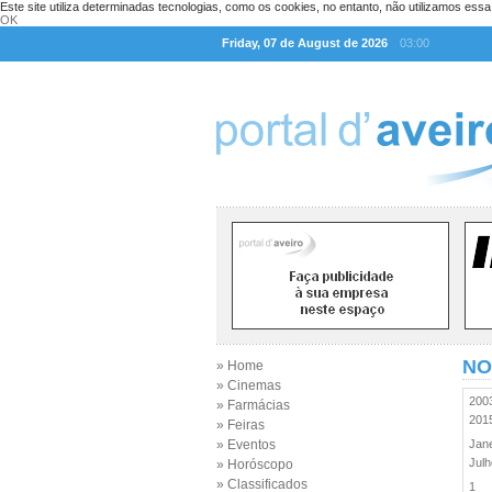
Este site utiliza determinadas tecnologias, como os cookies, no entanto, não utilizamos ess
OK
Friday, 07 de August de 2026
03:00
NO
» Home
» Cinemas
20
» Farmácias
20
» Feiras
» Eventos
Jan
Jul
» Horóscopo
» Classificados
1