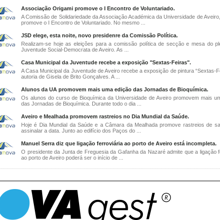
Associação Origami promove o I Encontro de Voluntariado.
A Comissão de Solidariedade da Associação Académica da Universidade de Aveiro,
promove o I Encontro de Voluntariado. No mesmo ...
JSD elege, esta noite, novo presidenre da Comissão Política.
Realizam-se hoje as eleições para a comissão política de secção e mesa do pl
Juventude Social-Democrata de Aveiro. As ...
Casa Municipal da Juventude recebe a exposição "Sextas-Feiras".
A Casa Municipal da Juventude de Aveiro recebe a exposição de pintura “Sextas-Fe
autoria de Gisela de Brito Gonçalves. A ...
Alunos da UA promovem mais uma edição das Jornadas de Bioquímica.
Os alunos do curso de Bioquímica da Universidade de Aveiro promovem mais u
das Jornadas de Bioquímica. Durante todo o dia ...
Aveiro e Mealhada promovem rastreios no Dia Mundial da Saúde.
Hoje é Dia Mundial da Saúde e a Câmara da Mealhada promove rastreios de s
assinalar a data. Junto ao edifício dos Paços do ...
Manuel Serra diz que ligação ferroviária ao porto de Aveiro está incompleta.
O presidente da Junta de Freguesia da Gafanha da Nazaré admite que a ligação fe
ao porto de Aveiro poderá ser o início de ...