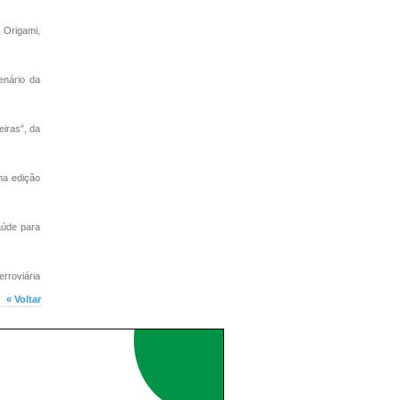
 Origami,
enário da
iras”, da
ma edição
aúde para
rroviária
« Voltar