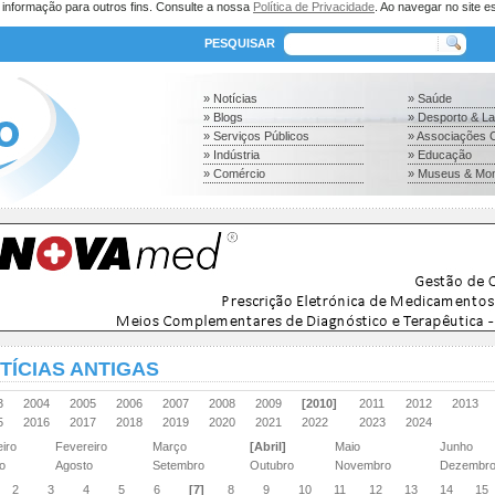
a informação para outros fins. Consulte a nossa
Política de Privacidade
. Ao navegar no site es
PESQUISAR
» Notícias
» Saúde
» Blogs
» Desporto & L
» Serviços Públicos
» Associações C
» Indústria
» Educação
» Comércio
» Museus & Mo
TÍCIAS ANTIGAS
03
2004
2005
2006
2007
2008
2009
[2010]
2011
2012
2013
15
2016
2017
2018
2019
2020
2021
2022
2023
2024
eiro
Fevereiro
Março
[Abril]
Maio
Junho
ho
Agosto
Setembro
Outubro
Novembro
Dezembr
2
3
4
5
6
[7]
8
9
10
11
12
13
14
15