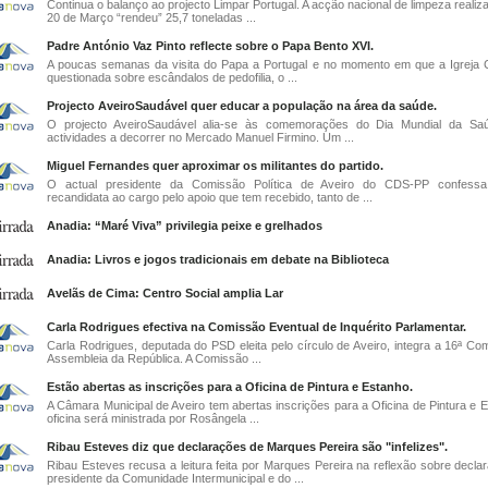
Continua o balanço ao projecto Limpar Portugal. A acção nacional de limpeza realiz
20 de Março “rendeu” 25,7 toneladas ...
Padre António Vaz Pinto reflecte sobre o Papa Bento XVI.
A poucas semanas da visita do Papa a Portugal e no momento em que a Igreja C
questionada sobre escândalos de pedofilia, o ...
Projecto AveiroSaudável quer educar a população na área da saúde.
O projecto AveiroSaudável alia-se às comemorações do Dia Mundial da Sa
actividades a decorrer no Mercado Manuel Firmino. Um ...
Miguel Fernandes quer aproximar os militantes do partido.
O actual presidente da Comissão Política de Aveiro do CDS-PP confess
recandidata ao cargo pelo apoio que tem recebido, tanto de ...
Anadia: “Maré Viva” privilegia peixe e grelhados
Anadia: Livros e jogos tradicionais em debate na Biblioteca
Avelãs de Cima: Centro Social amplia Lar
Carla Rodrigues efectiva na Comissão Eventual de Inquérito Parlamentar.
Carla Rodrigues, deputada do PSD eleita pelo círculo de Aveiro, integra a 16ª Co
Assembleia da República. A Comissão ...
Estão abertas as inscrições para a Oficina de Pintura e Estanho.
A Câmara Municipal de Aveiro tem abertas inscrições para a Oficina de Pintura e E
oficina será ministrada por Rosângela ...
Ribau Esteves diz que declarações de Marques Pereira são "infelizes".
Ribau Esteves recusa a leitura feita por Marques Pereira na reflexão sobre decla
presidente da Comunidade Intermunicipal e do ...