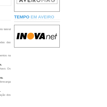
TEMPO
EM AVEIRO
o lateral
endas das
mentos na
s.
lhavo. Os
ma.
obrecarga
.
zação dos