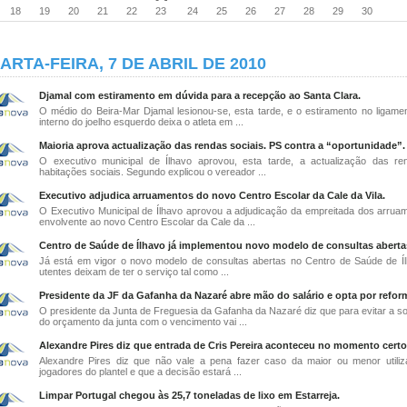
18
19
20
21
22
23
24
25
26
27
28
29
30
ARTA-FEIRA, 7 DE ABRIL DE 2010
Djamal com estiramento em dúvida para a recepção ao Santa Clara.
O médio do Beira-Mar Djamal lesionou-se, esta tarde, e o estiramento no ligament
interno do joelho esquerdo deixa o atleta em ...
Maioria aprova actualização das rendas sociais. PS contra a “oportunidade”.
O executivo municipal de Ílhavo aprovou, esta tarde, a actualização das r
habitações sociais. Segundo explicou o vereador ...
Executivo adjudica arruamentos do novo Centro Escolar da Cale da Vila.
O Executivo Municipal de Ílhavo aprovou a adjudicação da empreitada dos arrua
envolvente ao novo Centro Escolar da Cale da ...
Centro de Saúde de Ílhavo já implementou novo modelo de consultas aberta
Já está em vigor o novo modelo de consultas abertas no Centro de Saúde de Í
utentes deixam de ter o serviço tal como ...
Presidente da JF da Gafanha da Nazaré abre mão do salário e opta por refor
O presidente da Junta de Freguesia da Gafanha da Nazaré diz que para evitar a s
do orçamento da junta com o vencimento vai ...
Alexandre Pires diz que entrada de Cris Pereira aconteceu no momento certo
Alexandre Pires diz que não vale a pena fazer caso da maior ou menor utili
jogadores do plantel e que a decisão estará ...
Limpar Portugal chegou às 25,7 toneladas de lixo em Estarreja.