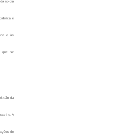
ada no dia
atólica é
úde e às
a que se
missão da
stanho. A
rações do