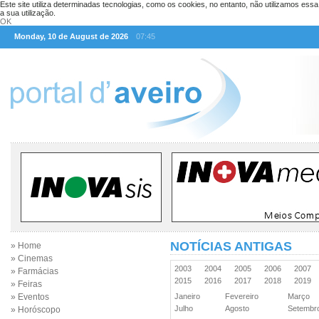
Este site utiliza determinadas tecnologias, como os cookies, no entanto, não utilizamos ess
a sua utilização.
OK
Monday, 10 de August de 2026
07:45
NOTÍCIAS ANTIGAS
» Home
» Cinemas
2003
2004
2005
2006
2007
» Farmácias
2015
2016
2017
2018
2019
» Feiras
» Eventos
Janeiro
Fevereiro
Março
Julho
Agosto
Setemb
» Horóscopo