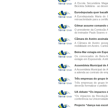
A Escola Secundária Magal
Bicicleta Solidária - ao dese
Eurodeputada quer bacalh
A Eurodeputada Maria do 
retroactividade para a certif
Gilmar assume comando d
O presidente da Comissão A
do treinador Paulo Soares e 
Câmara de Aveiro assinal
A Câmara de Aveiro asse
mobilidade em Aveiro. Carlos
Beira-Mar estagia em Esp
Os convocados do Beira-M
estágio em Esposende. A inf
Assembleia Municipal de A
A Assembleia Municipal de A
a adenda ao contrato de emp
Três empresas do grupo In
Três empresas do grupo Inve
deverão formalizar o pedido 
UA debate “Os impactos do 
“Os impactos da Revolução 
conferência na Universidade 
Projecto “dança nas escol