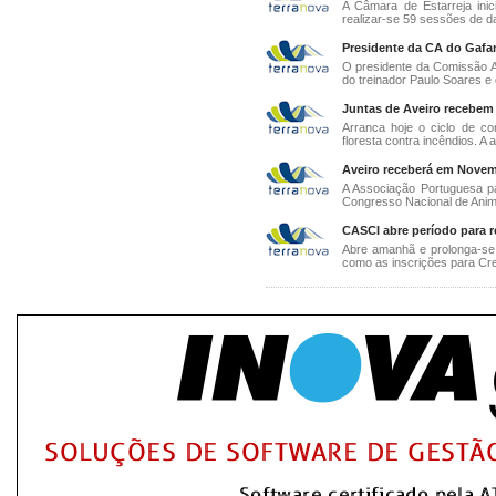
A Câmara de Estarreja inic
realizar-se 59 sessões de d
Presidente da CA do Gafan
O presidente da Comissão A
do treinador Paulo Soares e 
Juntas de Aveiro recebem 
Arranca hoje o ciclo de co
floresta contra incêndios. A a
Aveiro receberá em Novem
A Associação Portuguesa p
Congresso Nacional de Animaç
CASCI abre período para r
Abre amanhã e prolonga-se
como as inscrições para Cre