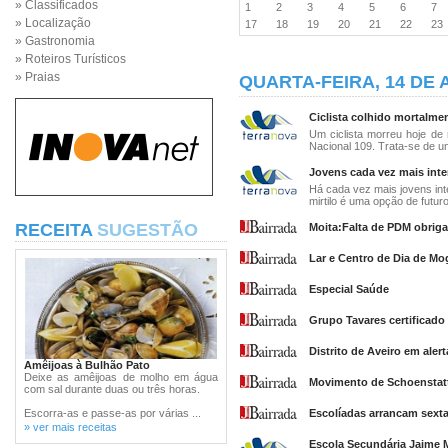
» Classificados
1
2
3
4
5
6
7
» Localização
17
18
19
20
21
22
2
» Gastronomia
» Roteiros Turísticos
» Praias
QUARTA-FEIRA, 14 DE 
Ciclista colhido mortalmen
Um ciclista morreu hoje de 
Nacional 109. Trata-se de 
Jovens cada vez mais inte
Há cada vez mais jovens in
mirtilo é uma opção de futuro.
RECEITA
SUGESTÃO
Moita:Falta de PDM obriga
Lar e Centro de Dia de Mo
Especial Saúde
Grupo Tavares certificado
Distrito de Aveiro em aler
Amêijoas à Bulhão Pato
Deixe as amêijoas de molho em água
Movimento de Schoenstat
com sal durante duas ou três horas.
Escorra-as e passe-as por várias ...
Escolíadas arrancam sexta
» ver mais receitas
Escola Secundária Jaime 