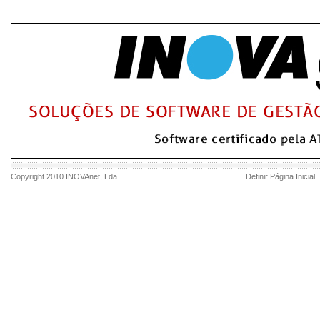
Copyright 2010
INOVAnet
, Lda.
Definir Página Inicial