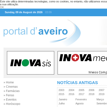
Este site utiliza determinadas tecnologias, como os cookies, no entanto, não utilizamos ess
a sua utilização.
OK
Sunday, 09 de August de 2026
03:09
NOTÍCIAS ANTIGAS
» Home
» Cinemas
2003
2004
2005
2006
2007
» Farmácias
2015
2016
2017
2018
2019
» Feiras
» Eventos
Janeiro
Fevereiro
Março
Julho
Agosto
Setemb
» Horóscopo