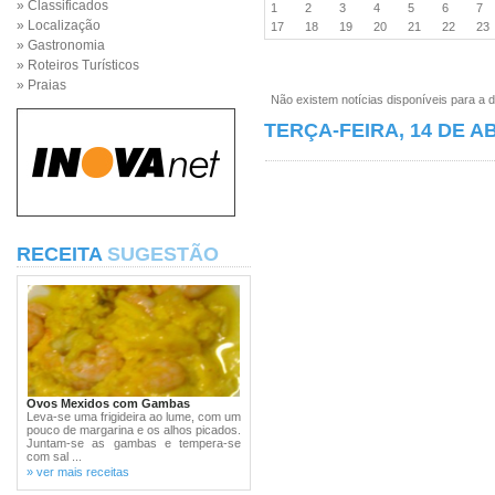
» Classificados
1
2
3
4
5
6
7
» Localização
17
18
19
20
21
22
2
» Gastronomia
» Roteiros Turísticos
» Praias
Não existem notícias disponíveis para a d
TERÇA-FEIRA, 14 DE AB
RECEITA
SUGESTÃO
Ovos Mexidos com Gambas
Leva-se uma frigideira ao lume, com um
pouco de margarina e os alhos picados.
Juntam-se as gambas e tempera-se
com sal ...
» ver mais receitas