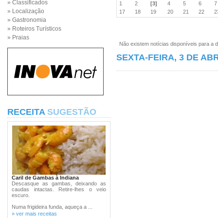
» Classificados
1
2
[3]
4
5
6
» Localização
17
18
19
20
21
22
» Gastronomia
» Roteiros Turísticos
» Praias
Não existem notícias disponíveis para a d
SEXTA-FEIRA, 3 DE ABR
RECEITA
SUGESTÃO
Caril de Gambas à Indiana
Descasque as gambas, deixando as
caudas intactas. Retire-lhes o veio
escuro.
Numa frigideira funda, aqueça a ...
» ver mais receitas