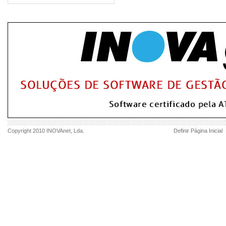
Copyright 2010
INOVAnet
, Lda.
Definir Página Inicial