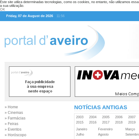
Este site utiliza determinadas tecnologias, como os cookies, no entanto, não utilizamos ess
a sua utilização.
OK
Friday, 07 de August de 2026
11:56
NOTÍCIAS ANTIGAS
» Home
» Cinemas
2003
2004
2005
2006
2007
» Farmácias
2015
2016
2017
2018
2019
» Feiras
» Eventos
Janeiro
Fevereiro
Março
Julho
Agosto
Setemb
» Horóscopo