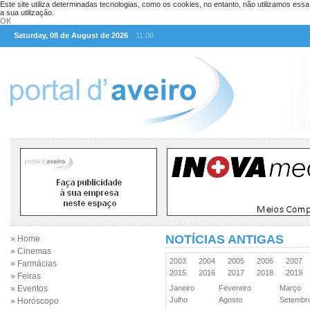
Este site utiliza determinadas tecnologias, como os cookies, no entanto, não utilizamos ess
a sua utilização.
OK
Saturday, 08 de August de 2026
11:08
NOTÍCIAS ANTIGAS
» Home
» Cinemas
2003
2004
2005
2006
2007
» Farmácias
2015
2016
2017
2018
2019
» Feiras
» Eventos
Janeiro
Fevereiro
Março
Julho
Agosto
Setemb
» Horóscopo