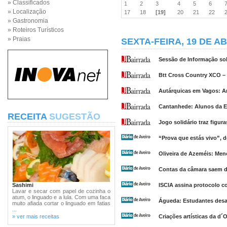
» Classificados
1
2
3
4
5
6
» Localização
17
18
[19]
20
21
22
» Gastronomia
» Roteiros Turísticos
» Praias
SEXTA-FEIRA, 19 DE AB
Sessão de Informação sob
Btt Cross Country XCO – 
Autárquicas em Vagos: A
Cantanhede: Alunos da E
RECEITA
SUGESTÃO
Jogo solidário traz figur
“Prova que estás vivo”, 
Oliveira de Azeméis: Men
Contas da câmara saem d
Sashimi
ISCIA assina protocolo c
Lavar e secar com papel de cozinha o
atum, o linguado e a lula. Com uma faca
Águeda: Estudantes desaf
muito afiada cortar o linguado em fatias
...
» ver mais receitas
Criações artísticas da d´