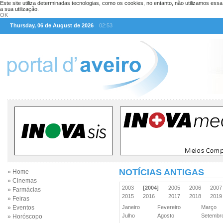
Este site utiliza determinadas tecnologias, como os cookies, no entanto, não utilizamos ess
a sua utilização.
OK
Thursday, 06 de August de 2026
02:53
NOTÍCIAS ANTIGAS
» Home
» Cinemas
2003
[2004]
2005
2006
200
» Farmácias
2015
2016
2017
2018
201
» Feiras
» Eventos
Janeiro
Fevereiro
Março
Julho
Agosto
Setemb
» Horóscopo