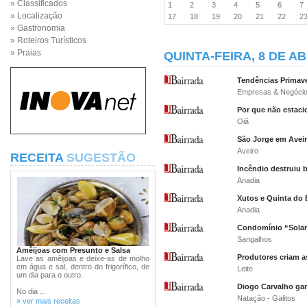
» Classificados
1
2
3
4
5
6
» Localização
17
18
19
20
21
22
2
» Gastronomia
» Roteiros Turísticos
» Praias
QUINTA-FEIRA, 8 DE AB
Tendências Primave
Empresas & Negóci
Por que não estaci
Oiã
São Jorge em Avei
Aveiro
RECEITA
SUGESTÃO
Incêndio destruiu 
Anadia
Xutos e Quinta do B
Anadia
Condomínio “Solari
Sangalhos
Amêijoas com Presunto e Salsa
Produtores criam as
Lave as amêijoas e deixe-as de molho
em água e sal, dentro do frigorífico, de
Leite
um dia para o outro.
Diogo Carvalho gan
No dia ...
Natação - Galitos
» ver mais receitas