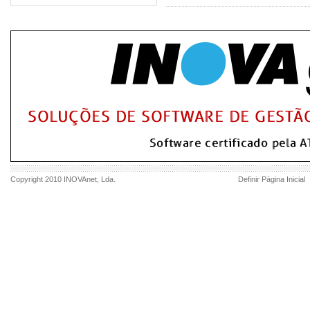
Copyright 2010
INOVAnet
, Lda.
Definir Página Inicial