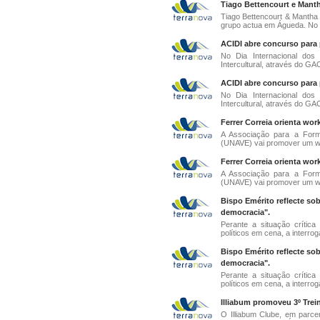
Tiago Bettencourt e Manth
Tiago Bettencourt & Mantha 
grupo actua em Águeda. No a
ACIDI abre concurso para 
No Dia Internacional dos
Intercultural, através do GAC
ACIDI abre concurso para 
No Dia Internacional dos
Intercultural, através do GAC
Ferrer Correia orienta wor
A Associação para a Forma
(UNAVE) vai promover um wo
Ferrer Correia orienta wor
A Associação para a Forma
(UNAVE) vai promover um wo
Bispo Emérito reflecte sob
democracia".
Perante a situação crític
políticos em cena, a interrog
Bispo Emérito reflecte sob
democracia".
Perante a situação crític
políticos em cena, a interrog
Illiabum promoveu 3º Trei
O Illiabum Clube, em parce