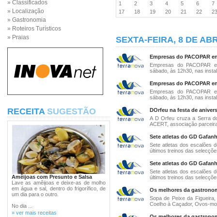
» Classificados
1
2
3
4
5
6
» Localização
17
18
19
20
21
22
2
» Gastronomia
» Roteiros Turísticos
» Praias
SEXTA-FEIRA, 8 DE ABR
Empresas do PACOPAR en
Empresas do PACOPAR entr
sábado, às 12h30, nas instal
Empresas do PACOPAR en
Empresas do PACOPAR entr
sábado, às 12h30, nas instal
RECEITA
SUGESTÃO
DOrfeu na festa de anive
A D Orfeu cruza a Serra d
ACERT, associação parceira,
Sete atletas do GD Gafanh
Sete atletas dos escalões
últimos treinos das selecções 
Sete atletas do GD Gafanh
Sete atletas dos escalões
Amêijoas com Presunto e Salsa
últimos treinos das selecções 
Lave as amêijoas e deixe-as de molho
em água e sal, dentro do frigorífico, de
Os melhores da gastronomi
um dia para o outro.
Sopa de Peixe da Figueira,
Coelho à Caçador, Ovos-mole
No dia ...
» ver mais receitas
Os melhores da gastronomi