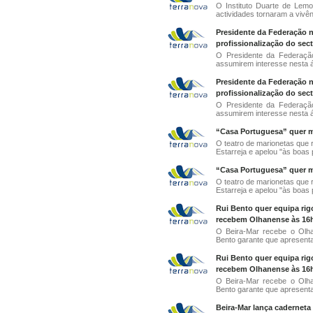
O Instituto Duarte de Lemo
actividades tornaram a vivên
Presidente da Federação 
profissionalização do sect
O Presidente da Federaçã
assumirem interesse nesta ár
Presidente da Federação 
profissionalização do sect
O Presidente da Federaçã
assumirem interesse nesta ár
“Casa Portuguesa” quer ma
O teatro de marionetas que 
Estarreja e apelou "às boas p
“Casa Portuguesa” quer ma
O teatro de marionetas que 
Estarreja e apelou "às boas p
Rui Bento quer equipa rig
recebem Olhanense às 16
O Beira-Mar recebe o Olha
Bento garante que apresent
Rui Bento quer equipa rig
recebem Olhanense às 16
O Beira-Mar recebe o Olha
Bento garante que apresent
Beira-Mar lança caderneta