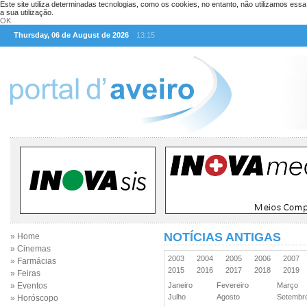
Este site utiliza determinadas tecnologias, como os cookies, no entanto, não utilizamos ess
a sua utilização.
OK
Thursday, 06 de August de 2026
13:15
NOTÍCIAS ANTIGAS
» Home
» Cinemas
2003
2004
2005
2006
2007
» Farmácias
2015
2016
2017
2018
2019
» Feiras
» Eventos
Janeiro
Fevereiro
Março
Julho
Agosto
Setemb
» Horóscopo