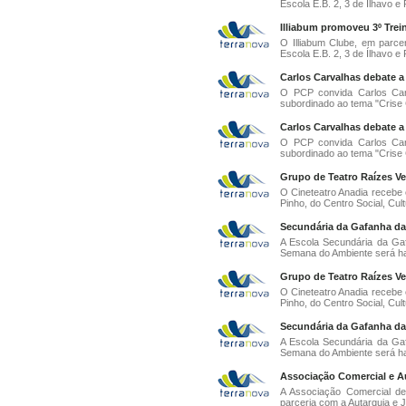
Escola E.B. 2, 3 de Ílhavo e 
Illiabum promoveu 3º Trei
O Illiabum Clube, em parce
Escola E.B. 2, 3 de Ílhavo e 
Carlos Carvalhas debate a 
O PCP convida Carlos Car
subordinado ao tema "Crise Ca
Carlos Carvalhas debate a 
O PCP convida Carlos Car
subordinado ao tema "Crise Ca
Grupo de Teatro Raízes Ve
O Cineteatro Anadia recebe 
Pinho, do Centro Social, Cultu
Secundária da Gafanha da 
A Escola Secundária da Gaf
Semana do Ambiente será has
Grupo de Teatro Raízes Ve
O Cineteatro Anadia recebe 
Pinho, do Centro Social, Cultu
Secundária da Gafanha da 
A Escola Secundária da Gaf
Semana do Ambiente será has
Associação Comercial e Au
A Associação Comercial de
parceria com a Autarquia e J