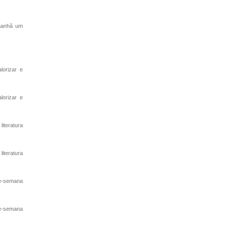
amanhã um
lorizar e
lorizar e
iteratura
iteratura
e-semana
e-semana