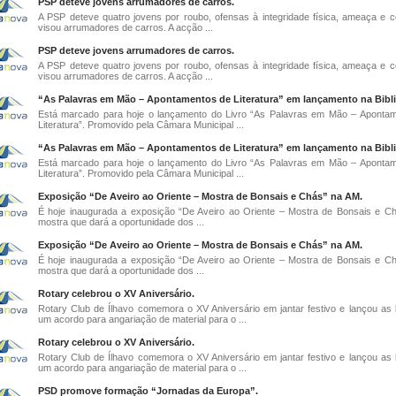
PSP deteve jovens arrumadores de carros.
A PSP deteve quatro jovens por roubo, ofensas à integridade física, ameaça e 
visou arrumadores de carros. A acção ...
PSP deteve jovens arrumadores de carros.
A PSP deteve quatro jovens por roubo, ofensas à integridade física, ameaça e 
visou arrumadores de carros. A acção ...
“As Palavras em Mão – Apontamentos de Literatura” em lançamento na Bibli
Está marcado para hoje o lançamento do Livro “As Palavras em Mão – Aponta
Literatura”. Promovido pela Câmara Municipal ...
“As Palavras em Mão – Apontamentos de Literatura” em lançamento na Bibli
Está marcado para hoje o lançamento do Livro “As Palavras em Mão – Aponta
Literatura”. Promovido pela Câmara Municipal ...
Exposição “De Aveiro ao Oriente – Mostra de Bonsais e Chás” na AM.
É hoje inaugurada a exposição “De Aveiro ao Oriente – Mostra de Bonsais e C
mostra que dará a oportunidade dos ...
Exposição “De Aveiro ao Oriente – Mostra de Bonsais e Chás” na AM.
É hoje inaugurada a exposição “De Aveiro ao Oriente – Mostra de Bonsais e C
mostra que dará a oportunidade dos ...
Rotary celebrou o XV Aniversário.
Rotary Club de Ílhavo comemora o XV Aniversário em jantar festivo e lançou as
um acordo para angariação de material para o ...
Rotary celebrou o XV Aniversário.
Rotary Club de Ílhavo comemora o XV Aniversário em jantar festivo e lançou as
um acordo para angariação de material para o ...
PSD promove formação “Jornadas da Europa”.