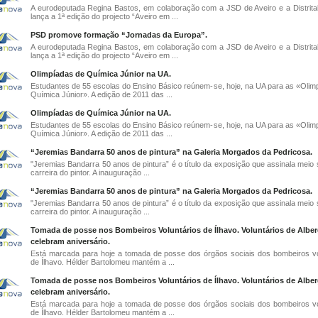
A eurodeputada Regina Bastos, em colaboração com a JSD de Aveiro e a Distrita
lança a 1ª edição do projecto “Aveiro em ...
PSD promove formação “Jornadas da Europa”.
A eurodeputada Regina Bastos, em colaboração com a JSD de Aveiro e a Distrita
lança a 1ª edição do projecto “Aveiro em ...
Olimpíadas de Química Júnior na UA.
Estudantes de 55 escolas do Ensino Básico reúnem-se, hoje, na UA para as «Olim
Química Júnior». A edição de 2011 das ...
Olimpíadas de Química Júnior na UA.
Estudantes de 55 escolas do Ensino Básico reúnem-se, hoje, na UA para as «Olim
Química Júnior». A edição de 2011 das ...
“Jeremias Bandarra 50 anos de pintura” na Galeria Morgados da Pedricosa.
"Jeremias Bandarra 50 anos de pintura” é o título da exposição que assinala meio 
carreira do pintor. A inauguração ...
“Jeremias Bandarra 50 anos de pintura” na Galeria Morgados da Pedricosa.
"Jeremias Bandarra 50 anos de pintura” é o título da exposição que assinala meio 
carreira do pintor. A inauguração ...
Tomada de posse nos Bombeiros Voluntários de Ílhavo. Voluntários de Alber
celebram aniversário.
Está marcada para hoje a tomada de posse dos órgãos sociais dos bombeiros vo
de Ílhavo. Hélder Bartolomeu mantém a ...
Tomada de posse nos Bombeiros Voluntários de Ílhavo. Voluntários de Alber
celebram aniversário.
Está marcada para hoje a tomada de posse dos órgãos sociais dos bombeiros vo
de Ílhavo. Hélder Bartolomeu mantém a ...