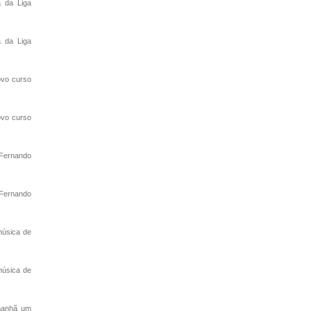
a da Liga
a da Liga
ovo curso
ovo curso
Fernando
Fernando
música de
música de
amanhã um