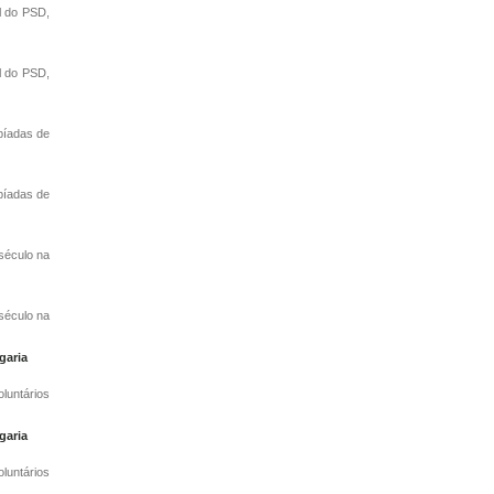
l do PSD,
l do PSD,
píadas de
píadas de
século na
século na
garia
luntários
garia
luntários