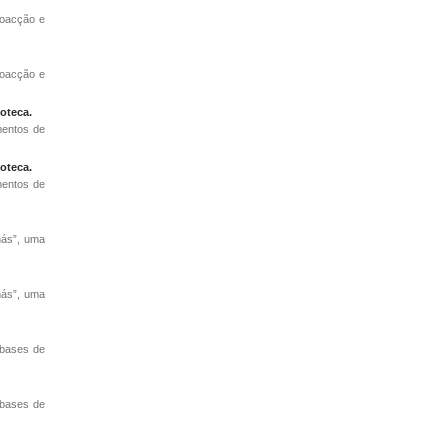
coacção e
coacção e
oteca.
mentos de
oteca.
mentos de
hás”, uma
hás”, uma
 bases de
 bases de