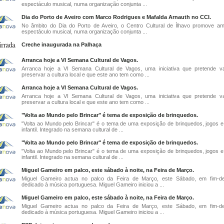
espectáculo musical, numa organização conjunta ...
Dia do Porto de Aveiro com Marco Rodrigues e Mafalda Arnauth no CCI.
No âmbito do Dia do Porto de Aveiro, o Centro Cultural de Ílhavo promove 
espectáculo musical, numa organização conjunta ...
Creche inaugurada na Palhaça
Arranca hoje a VI Semana Cultural de Vagos.
Arranca hoje a VI Semana Cultural de Vagos, uma iniciativa que pretende va
preservar a cultura local e que este ano tem como ...
Arranca hoje a VI Semana Cultural de Vagos.
Arranca hoje a VI Semana Cultural de Vagos, uma iniciativa que pretende va
preservar a cultura local e que este ano tem como ...
"Volta ao Mundo pelo Brincar" é tema de exposição de brinquedos.
"Volta ao Mundo pelo Brincar" é o tema de uma exposição de brinquedos, jogos e l
infantil. Integrado na semana cultural de ...
"Volta ao Mundo pelo Brincar" é tema de exposição de brinquedos.
"Volta ao Mundo pelo Brincar" é o tema de uma exposição de brinquedos, jogos e l
infantil. Integrado na semana cultural de ...
Miguel Gameiro em palco, este sábado à noite, na Feira de Março.
Miguel Gameiro actua no palco da Feira de Março, este Sábado, em fim-d
dedicado à música portuguesa. Miguel Gameiro iniciou a ...
Miguel Gameiro em palco, este sábado à noite, na Feira de Março.
Miguel Gameiro actua no palco da Feira de Março, este Sábado, em fim-d
dedicado à música portuguesa. Miguel Gameiro iniciou a ...