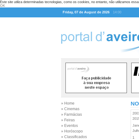
Este site utiliza determinadas tecnologias, como os cookies, no entanto, não utilizamos ess
OK
Friday, 07 de August de 2026
14:00
NO
» Home
» Cinemas
20
» Farmácias
20
» Feiras
» Eventos
Jan
Jul
» Horóscopo
» Classificados
1