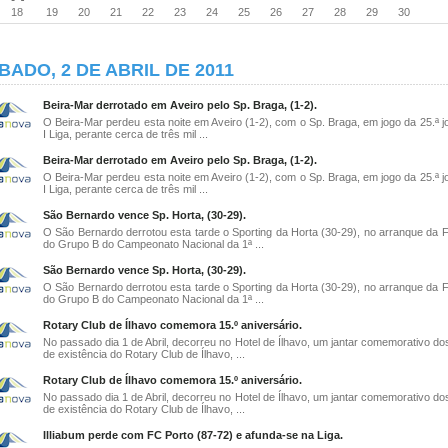
18
19
20
21
22
23
24
25
26
27
28
29
30
BADO, 2 DE ABRIL DE 2011
Beira-Mar derrotado em Aveiro pelo Sp. Braga, (1-2).
O Beira-Mar perdeu esta noite em Aveiro (1-2), com o Sp. Braga, em jogo da 25.ª j
I Liga, perante cerca de três mil ...
Beira-Mar derrotado em Aveiro pelo Sp. Braga, (1-2).
O Beira-Mar perdeu esta noite em Aveiro (1-2), com o Sp. Braga, em jogo da 25.ª j
I Liga, perante cerca de três mil ...
São Bernardo vence Sp. Horta, (30-29).
O São Bernardo derrotou esta tarde o Sporting da Horta (30-29), no arranque da F
do Grupo B do Campeonato Nacional da 1ª ...
São Bernardo vence Sp. Horta, (30-29).
O São Bernardo derrotou esta tarde o Sporting da Horta (30-29), no arranque da F
do Grupo B do Campeonato Nacional da 1ª ...
Rotary Club de Ílhavo comemora 15.º aniversário.
No passado dia 1 de Abril, decorreu no Hotel de Ílhavo, um jantar comemorativo do
de existência do Rotary Club de Ílhavo, ...
Rotary Club de Ílhavo comemora 15.º aniversário.
No passado dia 1 de Abril, decorreu no Hotel de Ílhavo, um jantar comemorativo do
de existência do Rotary Club de Ílhavo, ...
Illiabum perde com FC Porto (87-72) e afunda-se na Liga.