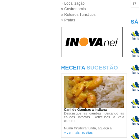
» Localização
17
» Gastronomia
» Roteiros Turísticos
» Praias
SÁ
RECEITA
SUGESTÃO
Caril de Gambas à Indiana
Descasque as gambas, deixando as
caudas intactas. Retire-lhes o veio
escuro.
Numa frigideira funda, aqueça a ...
» ver mais receitas