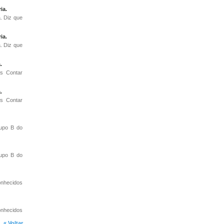
ia.
. Diz que
ia.
. Diz que
.
os Contar
.
os Contar
rupo B do
rupo B do
onhecidos
onhecidos
« Voltar