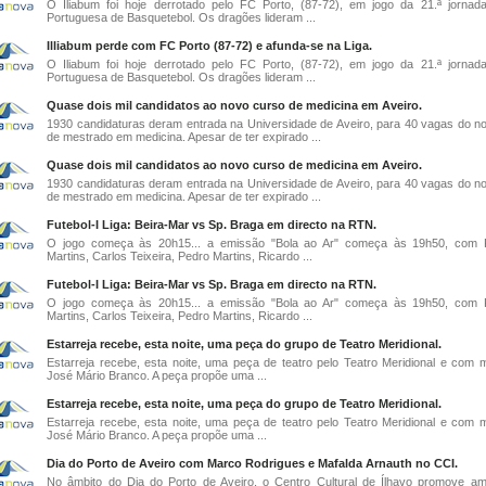
O Iliabum foi hoje derrotado pelo FC Porto, (87-72), em jogo da 21.ª jornad
Portuguesa de Basquetebol. Os dragões lideram ...
Illiabum perde com FC Porto (87-72) e afunda-se na Liga.
O Iliabum foi hoje derrotado pelo FC Porto, (87-72), em jogo da 21.ª jornad
Portuguesa de Basquetebol. Os dragões lideram ...
Quase dois mil candidatos ao novo curso de medicina em Aveiro.
1930 candidaturas deram entrada na Universidade de Aveiro, para 40 vagas do n
de mestrado em medicina. Apesar de ter expirado ...
Quase dois mil candidatos ao novo curso de medicina em Aveiro.
1930 candidaturas deram entrada na Universidade de Aveiro, para 40 vagas do n
de mestrado em medicina. Apesar de ter expirado ...
Futebol-I Liga: Beira-Mar vs Sp. Braga em directo na RTN.
O jogo começa às 20h15... a emissão "Bola ao Ar" começa às 19h50, com 
Martins, Carlos Teixeira, Pedro Martins, Ricardo ...
Futebol-I Liga: Beira-Mar vs Sp. Braga em directo na RTN.
O jogo começa às 20h15... a emissão "Bola ao Ar" começa às 19h50, com 
Martins, Carlos Teixeira, Pedro Martins, Ricardo ...
Estarreja recebe, esta noite, uma peça do grupo de Teatro Meridional.
Estarreja recebe, esta noite, uma peça de teatro pelo Teatro Meridional e com 
José Mário Branco. A peça propõe uma ...
Estarreja recebe, esta noite, uma peça do grupo de Teatro Meridional.
Estarreja recebe, esta noite, uma peça de teatro pelo Teatro Meridional e com 
José Mário Branco. A peça propõe uma ...
Dia do Porto de Aveiro com Marco Rodrigues e Mafalda Arnauth no CCI.
No âmbito do Dia do Porto de Aveiro, o Centro Cultural de Ílhavo promove 