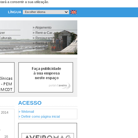
tará a consentir a sua utilização.
LÍNGUA
» Alojamento
azer
» Rent-a-Car
ulturais
» Restaurantes
» Bares & Discotecas
numentos
» Sites Nac. & Inter.
ACESSO
» Webmail
2014
» Definir como página inicial
o
16