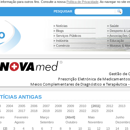
a informação para outros fins. Consulte a nossa
Política de Privacidade
. Ao navegar no site es
PESQUISAR
» Notícias
» Saúde
» Blogs
» Desporto & L
» Serviços Públicos
» Associações C
» Indústria
» Educação
» Comércio
» Museus & Mo
TÍCIAS ANTIGAS
03
2004
2005
2006
2007
2008
2009
2010
[2011]
2012
2013
15
2016
2017
2018
2019
2020
2021
2022
2023
2024
eiro
Fevereiro
Março
[Abril]
Maio
Junho
ho
Agosto
Setembro
Outubro
Novembro
Dezembr
[2]
3
4
5
6
7
8
9
10
11
12
13
14
15