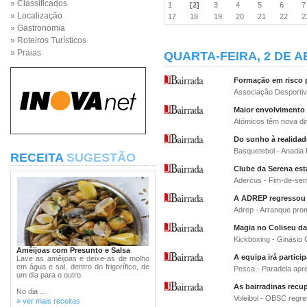
» Classificados
1
[2]
3
4
5
6
» Localização
17
18
19
20
21
22
» Gastronomia
» Roteiros Turísticos
» Praias
QUARTA-FEIRA, 2 DE A
Formação em risco p
Associação Desportiv
Maior envolvimento
Atómicos têm nova di
Do sonho à realidad
Basquetebol - Anadia 
RECEITA
SUGESTÃO
Clube da Serena es
Adercus - Fim-de-sem
A ADREP regressou
Adrep - Arranque pro
Magia no Coliseu da
Kickboxing - Ginásio 
Amêijoas com Presunto e Salsa
A equipa irá partic
Lave as amêijoas e deixe-as de molho
em água e sal, dentro do frigorífico, de
Pesca - Paradela apr
um dia para o outro.
As bairradinas recu
No dia ...
Voleibol - OBSC regre
» ver mais receitas