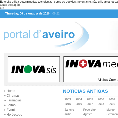
Este site utiliza determinadas tecnologias, como os cookies, no entanto, não utilizamos ess
a sua utilização.
OK
Thursday, 06 de August de 2026
08:21
NOTÍCIAS ANTIGAS
» Home
» Cinemas
2003
2004
2005
2006
2007
» Farmácias
2015
2016
2017
2018
2019
» Feiras
» Eventos
Janeiro
Fevereiro
Março
Julho
Agosto
Setemb
» Horóscopo