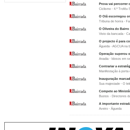
Prova vai percorrer 
Ciclismo - 4.º Troféu 
O Oiã escorregou o
Tribuna de honra - F
O Oliveira do Bairro
Visto da bancada - Ca
O projecto é para c
Águeda - AGCUA na b
Operação superou o
Anadia - Idosos em s
Contrariar a estrat
Manifestação à porta 
Inauguração marcad
Sua majestade - O leit
Compete ao Ministér
Bustos - Directores d
A importante estrad
Aveiro - Águeda