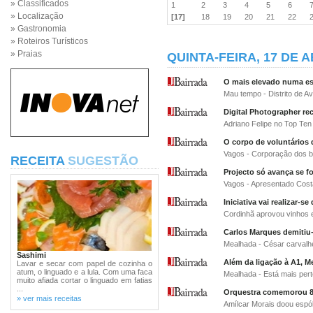
» Classificados
1
2
3
4
5
6
» Localização
[17]
18
19
20
21
22
» Gastronomia
» Roteiros Turísticos
» Praias
QUINTA-FEIRA, 17 DE A
O mais elevado numa es
Mau tempo - Distrito de A
Digital Photographer re
Adriano Felipe no Top Ten 
O corpo de voluntários 
Vagos - Corporação dos bom
RECEITA
SUGESTÃO
Projecto só avança se fo
Vagos - Apresentado Costa
Iniciativa vai realizar-s
Cordinhã aprovou vinhos e
Carlos Marques demitiu
Mealhada - César carvalhe
Sashimi
Além da ligação à A1, Me
Lavar e secar com papel de cozinha o
atum, o linguado e a lula. Com uma faca
Mealhada - Está mais pert
muito afiada cortar o linguado em fatias
...
Orquestra comemorou 8
» ver mais receitas
Amílcar Morais doou espóli