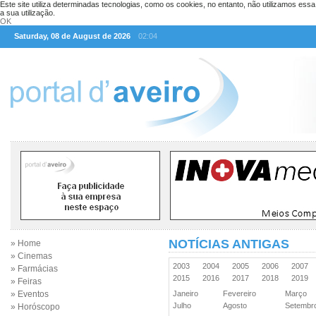
Este site utiliza determinadas tecnologias, como os cookies, no entanto, não utilizamos ess
a sua utilização.
OK
Saturday, 08 de August de 2026
02:04
NOTÍCIAS ANTIGAS
» Home
» Cinemas
2003
2004
2005
2006
2007
» Farmácias
2015
2016
2017
2018
2019
» Feiras
» Eventos
Janeiro
Fevereiro
Março
Julho
Agosto
Setemb
» Horóscopo