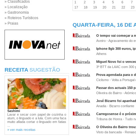
» Classificados
1
2
3
4
5
6
7
» Localização
17
18
19
20
21
22
2
» Gastronomia
» Roteiros Turísticos
» Praias
QUARTA-FEIRA, 16 DE 
O tempo vai começar a mu
Aveiro - Agravamento do es
Iphone 8gb 300 euros, i
Athens
Miguel Novo foi o vence
3º BTT da LAAC com 300 p
RECEITA
SUGESTÃO
Prova agendada para o d
Ciclismo - Volta a Portugal
Passar dos actuais 150 p
Oliveira do Bairro - Atómi
José Bizarro foi apanha
Anadia - Bizarro confiante
Sashimi
Carregosense é o próxi
Lavar e secar com papel de cozinha o
atum, o linguado e a lula. Com uma faca
Tribuna de Honra - Tudo 
muito afiada cortar o linguado em fatias
...
O Oliveira do Bairro tro
» ver mais receitas
Visto da bancada - Renas