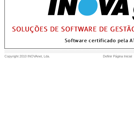
Copyright 2010
INOVAnet
, Lda.
Definir Página Inicial