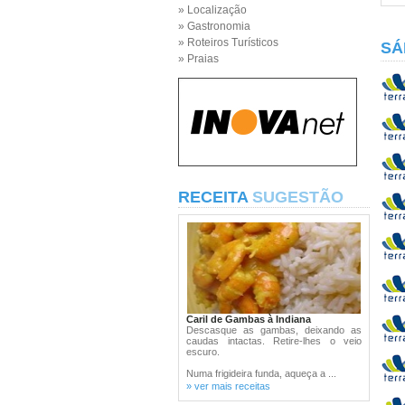
» Localização
» Gastronomia
» Roteiros Turísticos
SÁ
» Praias
RECEITA
SUGESTÃO
Caril de Gambas à Indiana
Descasque as gambas, deixando as
caudas intactas. Retire-lhes o veio
escuro.
Numa frigideira funda, aqueça a ...
» ver mais receitas