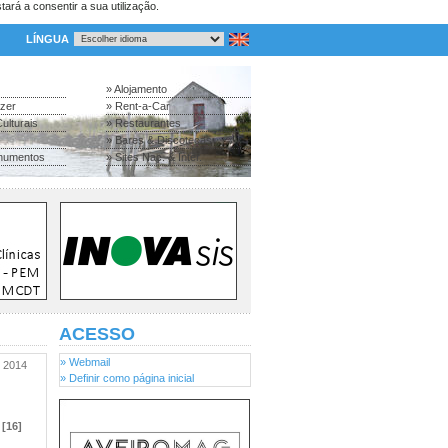
tará a consentir a sua utilização.
LÍNGUA
» Alojamento
azer
» Rent-a-Car
ulturais
» Restaurantes
» Bares & Discotecas
numentos
» Sites Nac. & Inter.
ACESSO
» Webmail
2014
» Definir como página inicial
[16]