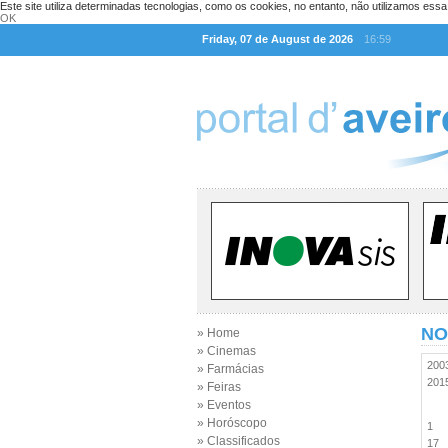
Este site utiliza determinadas tecnologias, como os cookies, no entanto, não utilizamos ess
OK
Friday, 07 de August de 2026
16:59
NO
» Home
» Cinemas
20
» Farmácias
20
» Feiras
» Eventos
» Horóscopo
1
» Classificados
17