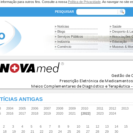
a informação para outros fins. Consulte a nossa
Política de Privacidade
. Ao navegar no site es
PESQUISAR
» Notícias
» Saúde
» Blogs
» Desporto & L
» Serviços Públicos
» Associações C
» Indústria
» Educação
» Comércio
» Museus & Mo
TÍCIAS ANTIGAS
03
2004
2005
2006
2007
2008
2009
2010
2011
2012
2013
15
2016
2017
2018
2019
2020
2021
[2022]
2023
2024
2
3
4
5
6
7
8
9
10
11
12
13
14
15
18
19
20
21
22
23
24
25
26
27
28
29
30