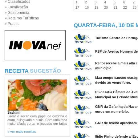
» Classificados
1
2
3
4
5
6
7
» Localização
17
18
19
20
21
22
2
» Gastronomia
» Roteiros Turísticos
» Praias
QUARTA-FEIRA, 10 DE 
Turismo Centro de Portuga
PSP de Aveiro: Homem det
Reitor recebe a mais alta
município.
RECEITA
SUGESTÃO
Mau tempo causou estrago
devido ao vento forte.
PS desafia Câmara de Avei
Municipal no Feriado Muni
GNR da Gafanha da Nazaré 
euros em numerário.
Sashimi
Lavar e secar com papel de cozinha o
atum, o linguado e a lula. Com uma faca
GNR de Aveiro apreendeu t
muito afiada cortar o linguado em fatias
...
» ver mais receitas
Ilídio Pinho defende a 'E