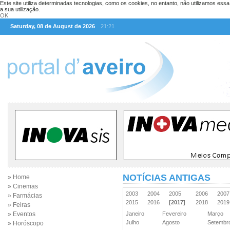
Este site utiliza determinadas tecnologias, como os cookies, no entanto, não utilizamos ess
a sua utilização.
OK
Saturday, 08 de August de 2026
21:21
NOTÍCIAS ANTIGAS
» Home
» Cinemas
2003
2004
2005
2006
200
» Farmácias
2015
2016
[2017]
2018
201
» Feiras
» Eventos
Janeiro
Fevereiro
Março
Julho
Agosto
Setemb
» Horóscopo