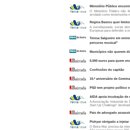
Ministério Público encont
O Ministério Público não f
arrolado como testemunha n
Regina Bastos quer limite
A eurodeputada social dem
Europeua para defender a ex
Teresa Salgueiro em entre
percurso musical”
Municípios não querem d
5.000 euros para quem en
Confissões do capitão
10.º aniversário de Gemin
PSD tem projeto político 
AIDA apoia incubação de 
A Associação Industrial do 
Start Up Challenge” destinado
Pais de advogado assassi
Pishyar obrigado a injetar
O Beira-Mar precisa da int