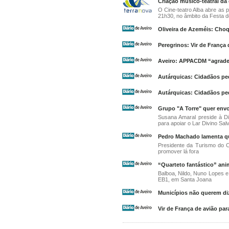
Criação músico-teatral da
O Cine-teatro Alba abre as p
21h30, no âmbito da Festa do
Oliveira de Azeméis: Choq
Peregrinos: Vir de França 
Aveiro: APPACDM “agrade
Autárquicas: Cidadãos pe
Autárquicas: Cidadãos pe
Grupo "A Torre" quer envo
Susana Amaral preside à Di
para apoiar o Lar Divino Sal
Pedro Machado lamenta qu
Presidente da Turismo do Ce
promover lá fora
“Quarteto fantástico” ani
Balboa, Nildo, Nuno Lopes e
EB1, em Santa Joana
Municípios não querem d
Vir de França de avião para