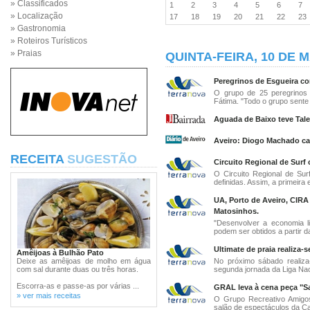
» Classificados
1
2
3
4
5
6
7
» Localização
17
18
19
20
21
22
2
» Gastronomia
» Roteiros Turísticos
» Praias
QUINTA-FEIRA, 10 DE M
Peregrinos de Esgueira c
O grupo de 25 peregrinos 
Fátima. "Todo o grupo sente
Aguada de Baixo teve Tal
Aveiro: Diogo Machado ca
RECEITA
SUGESTÃO
Circuito Regional de Surf 
O Circuito Regional de Sur
definidas. Assim, a primeira 
UA, Porto de Aveiro, CIR
Matosinhos.
"Desenvolver a economia li
podem ser obtidos a partir d
Ultimate de praia realiza-
Amêijoas à Bulhão Pato
Deixe as amêijoas de molho em água
No próximo sábado realiza
com sal durante duas ou três horas.
segunda jornada da Liga Naci
Escorra-as e passe-as por várias ...
GRAL leva à cena peça "S
» ver mais receitas
O Grupo Recreativo Amigo
salão de espectáculos da C