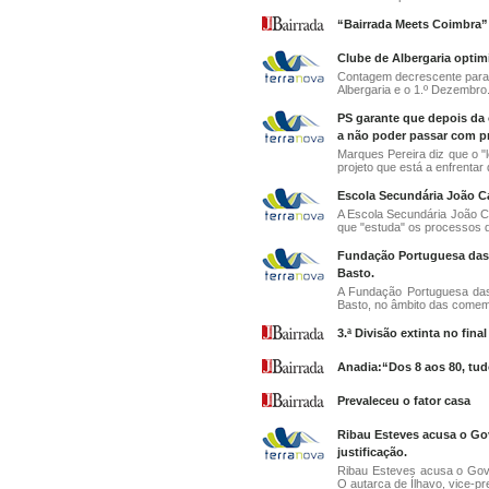
“Bairrada Meets Coimbra”
Clube de Albergaria optimi
Contagem decrescente para a
Albergaria e o 1.º Dezembro.
PS garante que depois da
a não poder passar com p
Marques Pereira diz que o "
projeto que está a enfrentar d
Escola Secundária João Ca
A Escola Secundária João C
que "estuda" os processos d
Fundação Portuguesa das
Basto.
A Fundação Portuguesa das
Basto, no âmbito das comem
3.ª Divisão extinta no fina
Anadia:“Dos 8 aos 80, tud
Prevaleceu o fator casa
Ribau Esteves acusa o Gov
justificação.
Ribau Esteves acusa o Gover
O autarca de Ílhavo, vice-pre