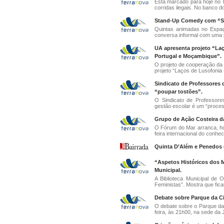
Está marcado para hoje no T
corridas ilegais. No banco d
Stand-Up Comedy com “Ske
Quintas animadas no Espaç
conversa informal com uma p
UA apresenta projeto “La
Portugal e Moçambique”.
O projeto de cooperação d
projeto “Laços de Lusofonia 
Sindicato de Professores
“poupar tostões”.
O Sindicato de Professore
gestão escolar é um “proces
Grupo de Ação Costeira d
O Fórum do Mar arranca, ho
feira internacional do conhe
Quinta D’Além e Penedos 
“Aspetos Históricos dos 
Municipal.
A Biblioteca Municipal de
Feministas”. Mostra que ficar
Debate sobre Parque da Ci
O debate sobre o Parque da 
feira, às 21h00, na sede da J