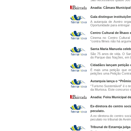
São necessários quase 300 m
Anadia: Câmara Municipal 
Gala distingue instituiçõe
A autarquia de Aveiro orga
Oportunidade para entregar a
Centro Cultural de Ílhavo 
Cinema no Centro Cultural 
“contra filmes não há argumen
Santa Maria Manuela celeb
São 75 anos de vida. O San
do Parque das Nações, em Lis
Cidadãos lançam petição c
É mais uma petição que en
petições uma Petição Contra
Autarquia lança o “Prémio
“Turismo Sustentável” é o t
da Murtosa. Este concurso s
Anadia: Feira Municipal d
Ex-diretora do centro soc
peculato.
A ex-diretora do centro soci
peculato no tribunal de Aveir
Tribunal de Estarreja julg