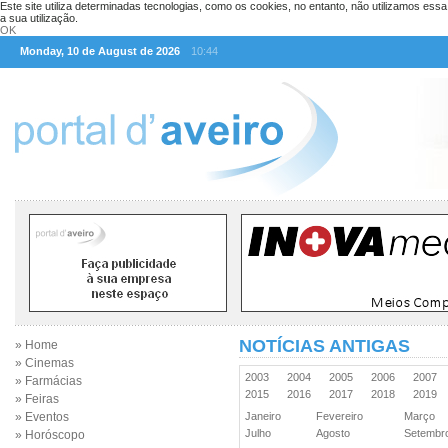
Este site utiliza determinadas tecnologias, como os cookies, no entanto, não utilizamos ess
a sua utilização.
OK
Monday, 10 de August de 2026
10:44
NOTÍCIAS ANTIGAS
» Home
» Cinemas
2003
2004
2005
2006
2007
» Farmácias
2015
2016
2017
2018
2019
» Feiras
» Eventos
Janeiro
Fevereiro
Março
Julho
Agosto
Setemb
» Horóscopo