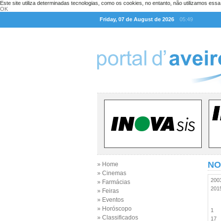
Este site utiliza determinadas tecnologias, como os cookies, no entanto, não utilizamos ess
OK
Friday, 07 de August de 2026
05:49
NO
» Home
» Cinemas
20
» Farmácias
20
» Feiras
» Eventos
» Horóscopo
1
» Classificados
17