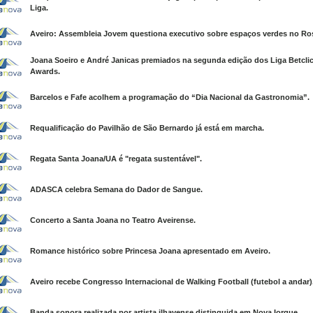
Liga.
Aveiro: Assembleia Jovem questiona executivo sobre espaços verdes no Ro
Joana Soeiro e André Janicas premiados na segunda edição dos Liga Betcli
Awards.
Barcelos e Fafe acolhem a programação do “Dia Nacional da Gastronomia”.
Requalificação do Pavilhão de São Bernardo já está em marcha.
Regata Santa Joana/UA é "regata sustentável".
ADASCA celebra Semana do Dador de Sangue.
Concerto a Santa Joana no Teatro Aveirense.
Romance histórico sobre Princesa Joana apresentado em Aveiro.
Aveiro recebe Congresso Internacional de Walking Football (futebol a andar)
Banda sonora realizada por artista ilhavense distinguida em Nova Iorque.