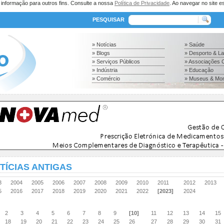
a informação para outros fins. Consulte a nossa
Política de Privacidade
. Ao navegar no site es
PESQUISAR
» Notícias
» Saúde
» Blogs
» Desporto & L
» Serviços Públicos
» Associações C
» Indústria
» Educação
» Comércio
» Museus & Mo
TÍCIAS ANTIGAS
03
2004
2005
2006
2007
2008
2009
2010
2011
2012
2013
15
2016
2017
2018
2019
2020
2021
2022
[2023]
2024
2
3
4
5
6
7
8
9
[10]
11
12
13
14
15
18
19
20
21
22
23
24
25
26
27
28
29
30
31