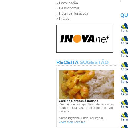
» Localização
» Gastronomia
» Roteiros Turísticos
QU
» Praias
RECEITA
SUGESTÃO
Caril de Gambas à Indiana
Descasque as gambas, deixando as
caudas intactas. Retire-lhes o veio
escuro.
Numa frigideira funda, aqueça a ...
» ver mais receitas