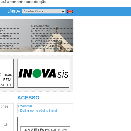
tará a consentir a sua utilização.
LÍNGUA
» Alojamento
azer
» Rent-a-Car
ulturais
» Restaurantes
» Bares & Discotecas
numentos
» Sites Nac. & Inter.
ACESSO
» Webmail
2014
» Definir como página inicial
16