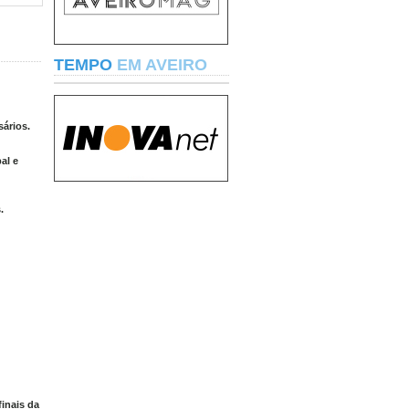
TEMPO
EM AVEIRO
sários.
al e
.
inais da