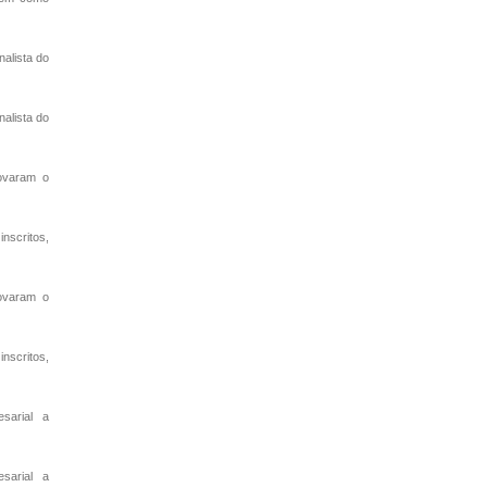
nalista do
nalista do
rovaram o
nscritos,
rovaram o
nscritos,
sarial a
sarial a