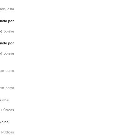
tada esta
iado por
A) obteve
iado por
A) obteve
 tem como
 tem como
 e na
 Públicas
 e na
 Públicas