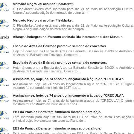
Mercado Negro vai acolher FleaMarket.
O FleaMarket Aveiro está marcado para dia 21 de Maio na Associação Cultura
Negro. A segunda edição do mercado de compra, ...
Mercado Negro vai acolher FleaMarket.
O FleaMarket Aveiro está marcado para dia 21 de Maio na Associação Cultura
Negro. A segunda edição do mercado de compra, ...
Aliança Underground Museum assinala Dia Internacional dos Museus
Escola de Artes da Bairrada promove semana de concertos.
Hoje há concerto na Escola de Artes da Bairrada. Sessão às 19h30 no Auditório 
de Artes da Bairrada, no Troviscal. Concerto ...
Escola de Artes da Bairrada promove semana de concertos.
Hoje há concerto na Escola de Artes da Bairrada. Sessão às 19h30 no Auditório 
de Artes da Bairrada, no Troviscal. Concerto ...
Assinalam-se, hoje, os 74 anos do lançamento à água do "CREOULA".
Assinalam-se, hoje, os 74 anos do lançamento à água do "CREOULA". O lugre 
mastros foi construído no início de 1937 nos ...
Assinalam-se, hoje, os 74 anos do lançamento à água do "CREOULA".
Assinalam-se, hoje, os 74 anos do lançamento à água do "CREOULA". O lugre 
mastros foi construído no início de 1937 nos ...
EB1 da Praia da Barra tem simulacro marcado para hoje.
Está marcado para hoje um simulacro na EB1 da Praia da Barra. Esta acção
principal objectivo efectuar um teste ao Plano de ...
EB1 da Praia da Barra tem simulacro marcado para hoje.
Está marcado para hoje um simulacro na EB1 da Praia da Barra. Esta acção