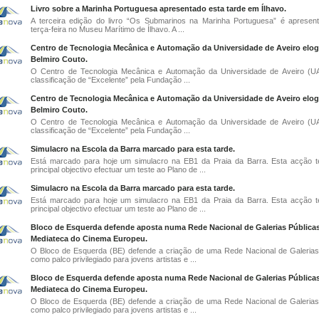
Livro sobre a Marinha Portuguesa apresentado esta tarde em Ílhavo.
A terceira edição do livro “Os Submarinos na Marinha Portuguesa” é apresen
terça-feira no Museu Marítimo de Ílhavo. A ...
Centro de Tecnologia Mecânica e Automação da Universidade de Aveiro elog
Belmiro Couto.
O Centro de Tecnologia Mecânica e Automação da Universidade de Aveiro (U
classificação de “Excelente” pela Fundação ...
Centro de Tecnologia Mecânica e Automação da Universidade de Aveiro elog
Belmiro Couto.
O Centro de Tecnologia Mecânica e Automação da Universidade de Aveiro (U
classificação de “Excelente” pela Fundação ...
Simulacro na Escola da Barra marcado para esta tarde.
Está marcado para hoje um simulacro na EB1 da Praia da Barra. Esta acção
principal objectivo efectuar um teste ao Plano de ...
Simulacro na Escola da Barra marcado para esta tarde.
Está marcado para hoje um simulacro na EB1 da Praia da Barra. Esta acção
principal objectivo efectuar um teste ao Plano de ...
Bloco de Esquerda defende aposta numa Rede Nacional de Galerias Públicas
Mediateca do Cinema Europeu.
O Bloco de Esquerda (BE) defende a criação de uma Rede Nacional de Galerias
como palco privilegiado para jovens artistas e ...
Bloco de Esquerda defende aposta numa Rede Nacional de Galerias Públicas
Mediateca do Cinema Europeu.
O Bloco de Esquerda (BE) defende a criação de uma Rede Nacional de Galerias
como palco privilegiado para jovens artistas e ...