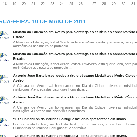
18
19
20
21
22
23
24
25
26
27
28
29
30
31
RÇA-FEIRA, 10 DE MAIO DE 2011
Ministra da Educação em Aveiro para a entrega do edifício do conservatório 
Estado.
A Ministra da Educação, Isabel Alçada, estará em Aveiro, esta quarta-feira, para par
cerimónia de assinatura do protocolo ...
Ministra da Educação em Aveiro para a entrega do edifício do conservatório 
Estado.
A Ministra da Educação, Isabel Alçada, estará em Aveiro, esta quarta-feira, para par
cerimónia de assinatura do protocolo ...
António José Bartolomeu recebe a título póstumo Medalha de Mérito Cívico
Aveiro.
A Câmara de Aveiro vai homenagear no Dia da Cidade, diversas individual
instituições. A entrega das distinções honoríficas ...
António José Bartolomeu recebe a título póstumo Medalha de Mérito Cívico
Aveiro.
A Câmara de Aveiro vai homenagear no Dia da Cidade, diversas individual
instituições. A entrega das distinções honoríficas ...
"Os Submarinos da Marinha Portuguesa", obra apresentada em Ílhavo.
Foi apresentada hoje, ao final da tarde, a terceira edição do livro docume
Submarinos na Marinha Portuguesa”. A cerimónia ...
"Os Submarinos da Marinha Portuguesa", obra apresentada em Ílhavo.