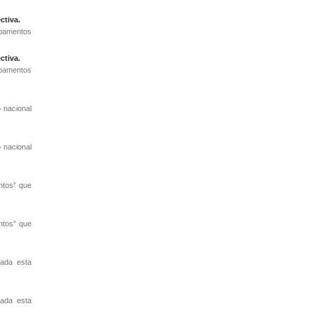
ctiva.
ipamentos
ctiva.
ipamentos
 nacional
 nacional
ntos” que
ntos” que
tada esta
tada esta