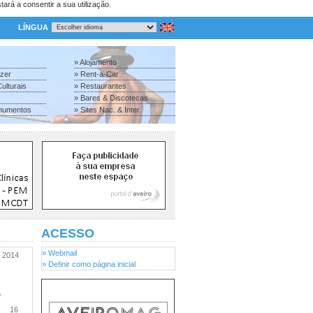
tará a consentir a sua utilização.
LÍNGUA
» Alojamento
azer
» Rent-a-Car
ulturais
» Restaurantes
» Bares & Discotecas
numentos
» Sites Nac. & Inter.
ACESSO
» Webmail
2014
» Definir como página inicial
o
16