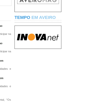
TEMPO
EM AVEIRO
ao
ticipar na
ao
ticipar na
 em
idades e
 em
idades e
ntal, “Os