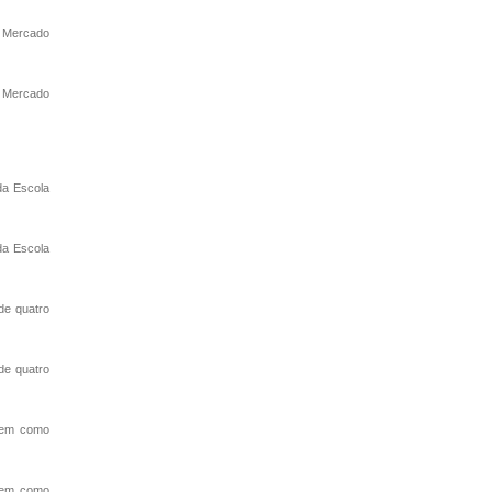
l Mercado
l Mercado
da Escola
da Escola
de quatro
de quatro
 tem como
 tem como