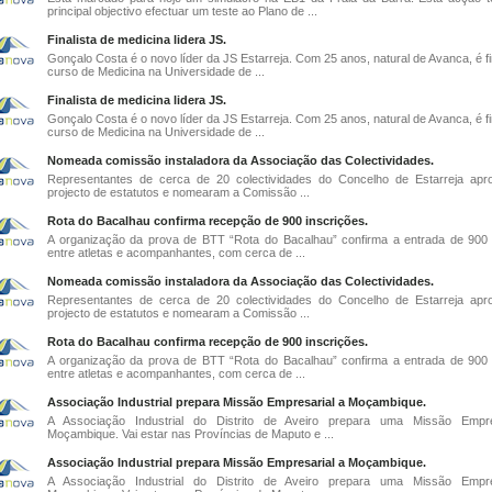
principal objectivo efectuar um teste ao Plano de ...
Finalista de medicina lidera JS.
Gonçalo Costa é o novo líder da JS Estarreja. Com 25 anos, natural de Avanca, é fi
curso de Medicina na Universidade de ...
Finalista de medicina lidera JS.
Gonçalo Costa é o novo líder da JS Estarreja. Com 25 anos, natural de Avanca, é fi
curso de Medicina na Universidade de ...
Nomeada comissão instaladora da Associação das Colectividades.
Representantes de cerca de 20 colectividades do Concelho de Estarreja ap
projecto de estatutos e nomearam a Comissão ...
Rota do Bacalhau confirma recepção de 900 inscrições.
A organização da prova de BTT “Rota do Bacalhau” confirma a entrada de 900 i
entre atletas e acompanhantes, com cerca de ...
Nomeada comissão instaladora da Associação das Colectividades.
Representantes de cerca de 20 colectividades do Concelho de Estarreja ap
projecto de estatutos e nomearam a Comissão ...
Rota do Bacalhau confirma recepção de 900 inscrições.
A organização da prova de BTT “Rota do Bacalhau” confirma a entrada de 900 i
entre atletas e acompanhantes, com cerca de ...
Associação Industrial prepara Missão Empresarial a Moçambique.
A Associação Industrial do Distrito de Aveiro prepara uma Missão Empre
Moçambique. Vai estar nas Províncias de Maputo e ...
Associação Industrial prepara Missão Empresarial a Moçambique.
A Associação Industrial do Distrito de Aveiro prepara uma Missão Empre