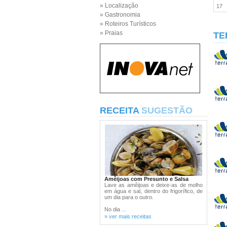
» Localização
17
» Gastronomia
» Roteiros Turísticos
» Praias
TE
RECEITA
SUGESTÃO
Amêijoas com Presunto e Salsa
Lave as amêijoas e deixe-as de molho
em água e sal, dentro do frigorífico, de
um dia para o outro.
No dia ...
» ver mais receitas