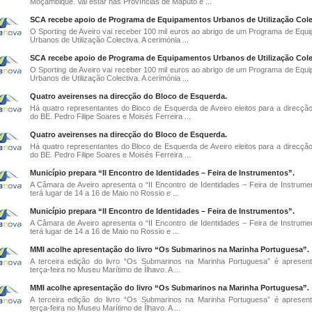
Moçambique. Vai estar nas Províncias de Maputo e ...
SCA recebe apoio de Programa de Equipamentos Urbanos de Utilização Cole
O Sporting de Aveiro vai receber 100 mil euros ao abrigo de um Programa de Equ
Urbanos de Utilização Colectiva. A cerimónia ...
SCA recebe apoio de Programa de Equipamentos Urbanos de Utilização Cole
O Sporting de Aveiro vai receber 100 mil euros ao abrigo de um Programa de Equ
Urbanos de Utilização Colectiva. A cerimónia ...
Quatro aveirenses na direcção do Bloco de Esquerda.
Há quatro representantes do Bloco de Esquerda de Aveiro eleitos para a direcção
do BE. Pedro Filipe Soares e Moisés Ferreira ...
Quatro aveirenses na direcção do Bloco de Esquerda.
Há quatro representantes do Bloco de Esquerda de Aveiro eleitos para a direcção
do BE. Pedro Filipe Soares e Moisés Ferreira ...
Município prepara “II Encontro de Identidades – Feira de Instrumentos”.
A Câmara de Aveiro apresenta o “II Encontro de Identidades – Feira de Instrume
terá lugar de 14 a 16 de Maio no Rossio e ...
Município prepara “II Encontro de Identidades – Feira de Instrumentos”.
A Câmara de Aveiro apresenta o “II Encontro de Identidades – Feira de Instrume
terá lugar de 14 a 16 de Maio no Rossio e ...
MMI acolhe apresentação do livro “Os Submarinos na Marinha Portuguesa”.
A terceira edição do livro “Os Submarinos na Marinha Portuguesa” é apresen
terça-feira no Museu Marítimo de Ílhavo. A ...
MMI acolhe apresentação do livro “Os Submarinos na Marinha Portuguesa”.
A terceira edição do livro “Os Submarinos na Marinha Portuguesa” é apresen
terça-feira no Museu Marítimo de Ílhavo. A ...