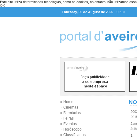
Este site utiliza determinadas tecnologias, como os cookies, no entanto, não utilizamos ess
OK
Thursday, 06 de August de 2026
06:10
NO
» Home
» Cinemas
20
» Farmácias
20
» Feiras
» Eventos
Jan
Jul
» Horóscopo
» Classificados
1