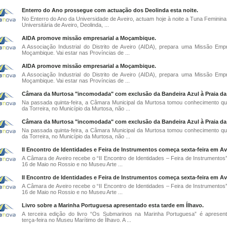
Enterro do Ano prossegue com actuação dos Deolinda esta noite.
No Enterro do Ano da Universidade de Aveiro, actuam hoje à noite a Tuna Feminina
Universitária de Aveiro, Deolinda, ...
AIDA promove missão empresarial a Moçambique.
A Associação Industrial do Distrito de Aveiro (AIDA), prepara uma Missão Empr
Moçambique. Vai estar nas Províncias de ...
AIDA promove missão empresarial a Moçambique.
A Associação Industrial do Distrito de Aveiro (AIDA), prepara uma Missão Empr
Moçambique. Vai estar nas Províncias de ...
Câmara da Murtosa "incomodada" com exclusão da Bandeira Azul à Praia da 
Na passada quinta-feira, a Câmara Municipal da Murtosa tomou conhecimento qu
da Torreira, no Município da Murtosa, não ...
Câmara da Murtosa "incomodada" com exclusão da Bandeira Azul à Praia da 
Na passada quinta-feira, a Câmara Municipal da Murtosa tomou conhecimento qu
da Torreira, no Município da Murtosa, não ...
II Encontro de Identidades e Feira de Instrumentos começa sexta-feira em Av
A Câmara de Aveiro recebe o “II Encontro de Identidades – Feira de Instrumentos”
16 de Maio no Rossio e no Museu Arte ...
II Encontro de Identidades e Feira de Instrumentos começa sexta-feira em Av
A Câmara de Aveiro recebe o “II Encontro de Identidades – Feira de Instrumentos”
16 de Maio no Rossio e no Museu Arte ...
Livro sobre a Marinha Portuguesa apresentado esta tarde em Ílhavo.
A terceira edição do livro “Os Submarinos na Marinha Portuguesa” é apresen
terça-feira no Museu Marítimo de Ílhavo. A ...