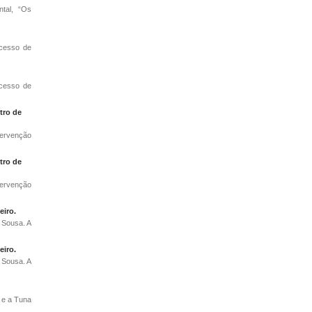
ntal, “Os
ocesso de
ocesso de
tro de
tervenção
tro de
tervenção
eiro.
a Sousa. A
eiro.
a Sousa. A
 e a Tuna