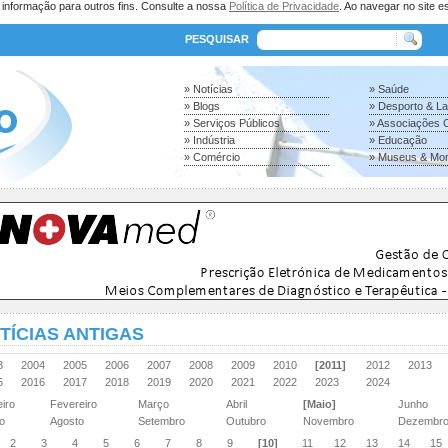
a informação para outros fins. Consulte a nossa
Política de Privacidade
. Ao navegar no site es
PESQUISAR
» Notícias
» Saúde
» Blogs
» Desporto & L
» Serviços Públicos
» Associações C
» Indústria
» Educação
» Comércio
» Museus & Mo
TÍCIAS ANTIGAS
03
2004
2005
2006
2007
2008
2009
2010
[2011]
2012
2013
15
2016
2017
2018
2019
2020
2021
2022
2023
2024
eiro
Fevereiro
Março
Abril
[Maio]
Junho
ho
Agosto
Setembro
Outubro
Novembro
Dezembr
2
3
4
5
6
7
8
9
[10]
11
12
13
14
15