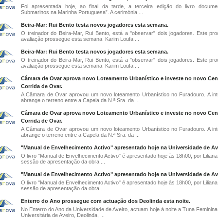
Foi apresentada hoje, ao final da tarde, a terceira edição do livro docume
Submarinos na Marinha Portuguesa”. A cerimónia ...
Beira-Mar: Rui Bento testa novos jogadores esta semana.
O treinador do Beira-Mar, Rui Bento, está a "observar" dois jogadores. Este pr
avaliação prossegue esta semana. Karim Loufa ...
Beira-Mar: Rui Bento testa novos jogadores esta semana.
O treinador do Beira-Mar, Rui Bento, está a "observar" dois jogadores. Este pr
avaliação prossegue esta semana. Karim Loufa ...
Câmara de Ovar aprova novo Loteamento Urbanístico e investe no novo Cen
Corrida de Ovar.
A Câmara de Ovar aprovou um novo loteamento Urbanístico no Furadouro. A in
abrange o terreno entre a Capela da N.ª Sra. da ...
Câmara de Ovar aprova novo Loteamento Urbanístico e investe no novo Cen
Corrida de Ovar.
A Câmara de Ovar aprovou um novo loteamento Urbanístico no Furadouro. A in
abrange o terreno entre a Capela da N.ª Sra. da ...
"Manual de Envelhecimento Activo" apresentado hoje na Universidade de Av
O livro "Manual de Envelhecimento Activo" é apresentado hoje às 18h00, por Lilian
sessão de apresentação da obra ...
"Manual de Envelhecimento Activo" apresentado hoje na Universidade de Av
O livro "Manual de Envelhecimento Activo" é apresentado hoje às 18h00, por Lilian
sessão de apresentação da obra ...
Enterro do Ano prossegue com actuação dos Deolinda esta noite.
No Enterro do Ano da Universidade de Aveiro, actuam hoje à noite a Tuna Feminina
Universitária de Aveiro, Deolinda, ...