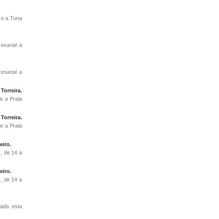
 e a Tuna
esarial a
esarial a
Torreira.
e a Praia
Torreira.
e a Praia
eiro.
, de 14 a
eiro.
, de 14 a
tada esta