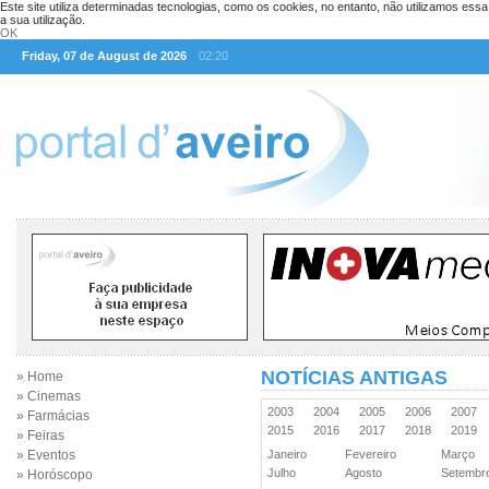
Este site utiliza determinadas tecnologias, como os cookies, no entanto, não utilizamos ess
a sua utilização.
OK
Friday, 07 de August de 2026
02:20
NOTÍCIAS ANTIGAS
» Home
» Cinemas
2003
2004
2005
2006
2007
» Farmácias
2015
2016
2017
2018
2019
» Feiras
» Eventos
Janeiro
Fevereiro
Março
Julho
Agosto
Setemb
» Horóscopo