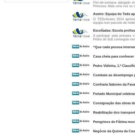
Fim-de-semana alargado em
Princesa. Mais uma vez os c
Aveiro: Equipa do Tedx ap
O TEDxAveiro 2014 apresen
equipa num passeio de molicei
Escolíadas: Escola profis
A participar pela primeira
Pedro do Sul) conseguiu ven
“Que cada pessoa interve
Casa cheia para conhecer 
Pedro Vidinha, 1.º Classi
Combate ao desemprego pas
Confraria Sabores da Fava 
Feriado Municipal celebra
Consignação das obras de
Reabilitação dos transpor
Peregrinos de Fátima mov
Negócio da Quinta da Cos