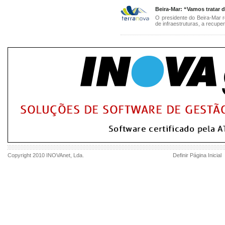
Beira-Mar: “Vamos tratar 
O presidente do Beira-Mar 
de infraestruturas, a recuper
Copyright 2010
INOVAnet
, Lda.
Definir Página Inicial