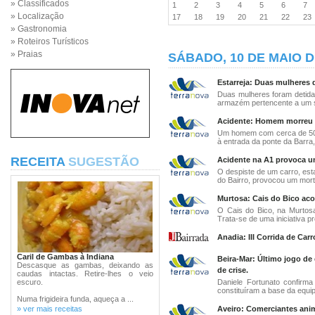
» Classificados
1
2
3
4
5
6
7
» Localização
17
18
19
20
21
22
2
» Gastronomia
» Roteiros Turísticos
» Praias
SÁBADO, 10 DE MAIO D
Estarreja: Duas mulheres d
Duas mulheres foram detida
armazém pertencente a um s
Acidente: Homem morreu at
Um homem com cerca de 50 
à entrada da ponte da Barra,
RECEITA
SUGESTÃO
Acidente na A1 provoca u
O despiste de um carro, esta
do Bairro, provocou um morto
Murtosa: Cais do Bico aco
O Cais do Bico, na Murtosa
Trata-se de uma iniciativa pr
Anadia: III Corrida de Ca
Caril de Gambas à Indiana
Beira-Mar: Último jogo d
Descasque as gambas, deixando as
de crise.
caudas intactas. Retire-lhes o veio
escuro.
Daniele Fortunato confirm
constituíram a base da equipa
Numa frigideira funda, aqueça a ...
» ver mais receitas
Aveiro: Comerciantes anim