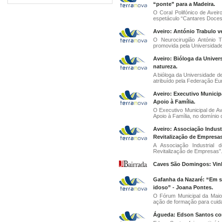
“ponte” para a Madeira.
O Coral Polifónico de Aveiro
espetáculo “Cantares Doces
Aveiro: António Trabulo v
O Neurocirugião António T
promovida pela Universidade 
Aveiro: Bióloga da Unive
natureza.
A bióloga da Universidade 
atribuído pela Federação Eu
Aveiro: Executivo Munici
Apoio à Família.
O Executivo Municipal de A
Apoio à Família, no domínio 
Aveiro: Associação Indus
Revitalização de Empresas
A Associação Industrial 
Revitalização de Empresas”.
Caves São Domingos: Vinh
Gafanha da Nazaré: “Em s
idoso” - Joana Pontes.
O Fórum Municipal da Maior
ação de formação para cuida
Águeda: Edson Santos con