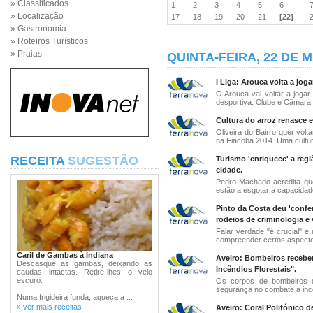
» Classificados
1
2
3
4
5
6
» Localização
17
18
19
20
21
[22]
» Gastronomia
» Roteiros Turísticos
» Praias
QUINTA-FEIRA, 22 DE M
I Liga: Arouca volta a jog
O Arouca vai voltar a jogar
desportiva. Clube e Câmara 
Cultura do arroz renasce e
Oliveira do Bairro quer volt
na Fiacoba 2014. Uma cultura
RECEITA
SUGESTÃO
Turismo 'enriquece' a regi
cidade.
Pedro Machado acredita que
estão a esgotar a capacidade 
Pinto da Costa deu 'confe
rodeios de criminologia e 
Falar verdade "é crucial" e
compreender certos aspectos
Caril de Gambas à Indiana
Aveiro: Bombeiros recebe
Descasque as gambas, deixando as
Incêndios Florestais".
caudas intactas. Retire-lhes o veio
escuro.
Os corpos de bombeiros d
segurança no combate a inc
Numa frigideira funda, aqueça a ...
» ver mais receitas
Aveiro: Coral Polifónico