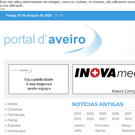
Este site utiliza determinadas tecnologias, como os cookies, no entanto, não utilizamos ess
a sua utilização.
OK
Friday, 07 de August de 2026
06:58
NOTÍCIAS ANTIGAS
» Home
» Cinemas
2003
2004
2005
2006
2007
» Farmácias
2015
2016
2017
2018
2019
» Feiras
» Eventos
Janeiro
Fevereiro
Março
Julho
Agosto
Setemb
» Horóscopo