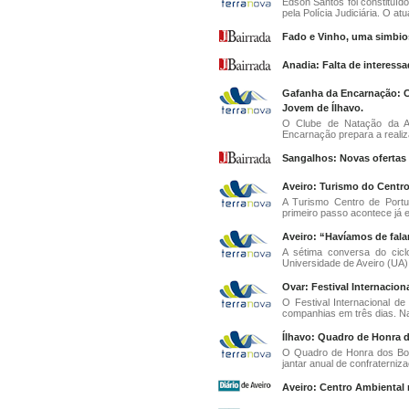
Edson Santos foi constituí
pela Polícia Judiciária. O atu
Fado e Vinho, uma simbio
Anadia: Falta de interess
Gafanha da Encarnação: CA
Jovem de Ílhavo.
O Clube de Natação da A
Encarnação prepara a realiza
Sangalhos: Novas ofertas 
Aveiro: Turismo do Centr
A Turismo Centro de Port
primeiro passo acontece já e
Aveiro: “Havíamos de fala
A sétima conversa do cicl
Universidade de Aveiro (UA) 
Ovar: Festival Internacio
O Festival Internacional 
companhias em três dias. Na
Ílhavo: Quadro de Honra 
O Quadro de Honra dos Bomb
jantar anual de confraterniz
Aveiro: Centro Ambiental