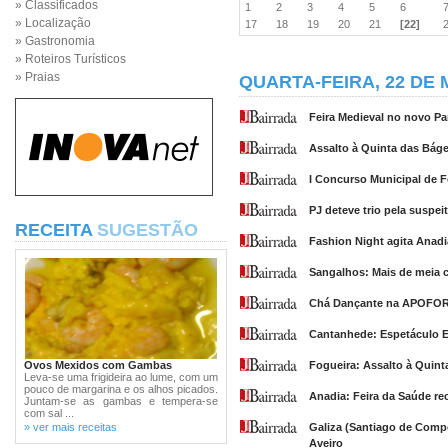
» Classificados
1
2
3
4
5
6
» Localização
17
18
19
20
21
[22]
» Gastronomia
» Roteiros Turísticos
» Praias
QUARTA-FEIRA, 22 DE 
Feira Medieval no novo P
Assalto à Quinta das Báge
I Concurso Municipal de F
PJ deteve trio pela suspe
RECEITA
SUGESTÃO
Fashion Night agita Anadi
Sangalhos: Mais de meia c
Chá Dançante na APOFO
Cantanhede: Espetáculo E
Ovos Mexidos com Gambas
Fogueira: Assalto à Quint
Leva-se uma frigideira ao lume, com um
pouco de margarina e os alhos picados.
Anadia: Feira da Saúde re
Juntam-se as gambas e tempera-se
com sal ...
» ver mais receitas
Galiza (Santiago de Compo
Aveiro