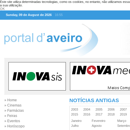
Este site utiliza determinadas tecnologias, como os cookies, no entanto, não utilizamos ess
a sua utilização.
OK
Sunday, 09 de August de 2026
16:55
NOTÍCIAS ANTIGAS
» Home
» Cinemas
2003
2004
2005
2006
2007
» Farmácias
2015
2016
2017
2018
2019
» Feiras
» Eventos
Janeiro
Fevereiro
Março
Julho
Agosto
Setemb
» Horóscopo