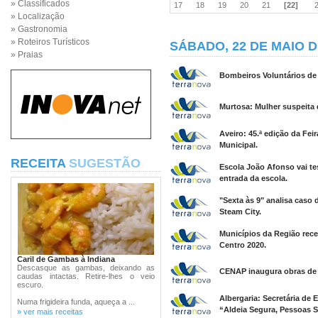
» Classificados
17
18
19
20
21
[22]
» Localização
» Gastronomia
» Roteiros Turísticos
SÁBADO, 22 DE MAIO D
» Praias
Bombeiros Voluntários de 
Murtosa: Mulher suspeita 
Aveiro: 45.ª edição da Fei
Municipal.
RECEITA
SUGESTÃO
Escola João Afonso vai te
entrada da escola.
"Sexta às 9" analisa caso 
Steam City.
Municípios da Região rec
Centro 2020.
Caril de Gambas à Indiana
Descasque as gambas, deixando as
CENAP inaugura obras de q
caudas intactas. Retire-lhes o veio
escuro.
Albergaria: Secretária de
Numa frigideira funda, aqueça a ...
“Aldeia Segura, Pessoas 
» ver mais receitas