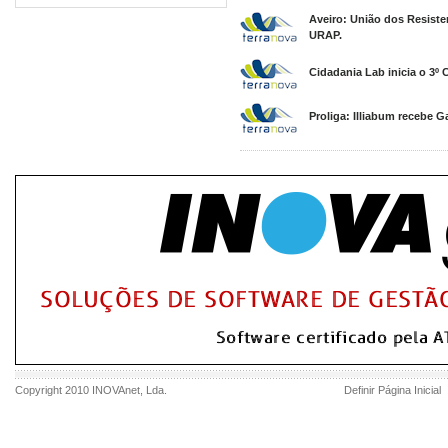
Aveiro: União dos Resiste
URAP.
Cidadania Lab inicia o 3º 
Proliga: Illiabum recebe G
Copyright 2010
INOVAnet
, Lda.
Definir Página Inicial