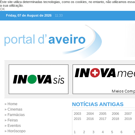
Este site utiliza determinadas tecnologias, como os cookies, no entanto, não utilizamos ess
a sua utilização.
OK
Friday, 07 de August de 2026
11:33
NOTÍCIAS ANTIGAS
» Home
» Cinemas
2003
2004
2005
2006
2007
» Farmácias
2015
2016
2017
2018
2019
» Feiras
» Eventos
» Horóscopo
1
2
3
4
5
6