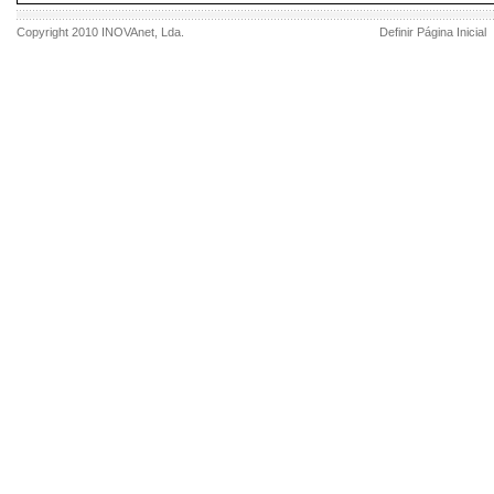
Copyright 2010
INOVAnet
, Lda.
Definir Página Inicial