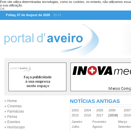
Este site utiliza determinadas tecnologias, como os cookies, no entanto, não utilizamos ess
a sua utilização.
OK
Friday, 07 de August de 2026
09:24
NOTÍCIAS ANTIGAS
» Home
» Cinemas
2003
2004
2005
2006
200
» Farmácias
2015
2016
2017
[2018]
201
» Feiras
» Eventos
Janeiro
Fevereiro
Março
Julho
Agosto
Setemb
» Horóscopo