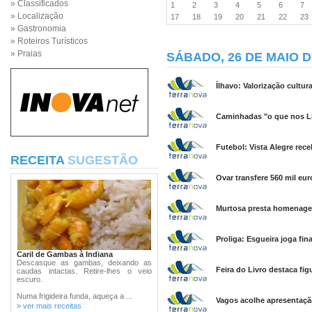
» Classificados
1
2
3
4
5
6
7
» Localização
17
18
19
20
21
22
2
» Gastronomia
» Roteiros Turísticos
» Praias
SÁBADO, 26 DE MAIO D
Ílhavo: Valorização cultur
Caminhadas "o que nos Li
Futebol: Vista Alegre rece
RECEITA
SUGESTÃO
Ovar transfere 560 mil eu
Murtosa presta homenag
Proliga: Esgueira joga fin
Caril de Gambas à Indiana
Descasque as gambas, deixando as
Feira do Livro destaca fig
caudas intactas. Retire-lhes o veio
escuro.
Numa frigideira funda, aqueça a ...
Vagos acolhe apresentação
» ver mais receitas