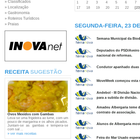
» Classificados
1
2
3
4
5
6
7
» Localização
17
18
19
20
21
22
[23
» Gastronomia
» Roteiros Turísticos
» Praias
SEGUNDA-FEIRA, 23 DE
Semana Municipal da Biodi
Deputados do PSD/Aveiro 
nacional de reformas.
Condutor apanhado duas v
RECEITA
SUGESTÃO
MoveWeek começou esta s
Andebol - III Divisão Naci
para a subida de divisão.
Amadeu Albergaria teme 
contrato de associação.
Ovos Mexidos com Gambas
Leva-se uma frigideira ao lume, com um
pouco de margarina e os alhos picados.
Alunos de Albergaria mos
Juntam-se as gambas e tempera-se
com sal ...
» ver mais receitas
Feira do Mar Usado espera