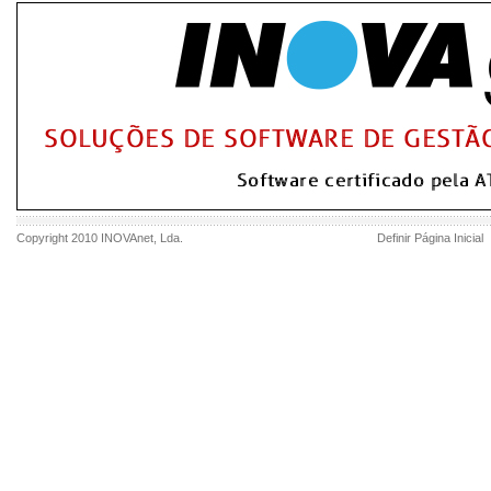
Copyright 2010
INOVAnet
, Lda.
Definir Página Inicial