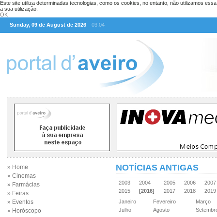
Este site utiliza determinadas tecnologias, como os cookies, no entanto, não utilizamos ess
a sua utilização.
OK
Sunday, 09 de August de 2026
03:04
NOTÍCIAS ANTIGAS
» Home
» Cinemas
2003
2004
2005
2006
200
» Farmácias
2015
[2016]
2017
2018
201
» Feiras
» Eventos
Janeiro
Fevereiro
Março
Julho
Agosto
Setemb
» Horóscopo