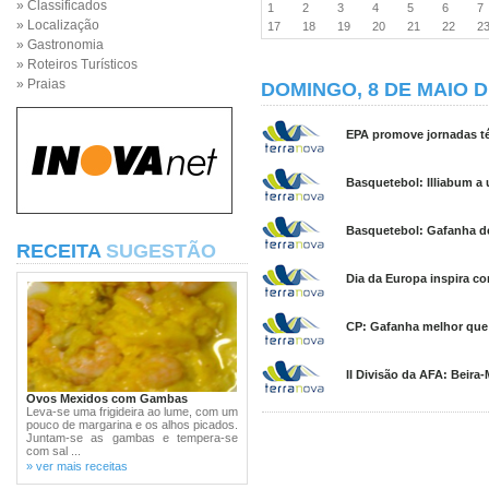
» Classificados
1
2
3
4
5
6
» Localização
17
18
19
20
21
22
2
» Gastronomia
» Roteiros Turísticos
» Praias
DOMINGO, 8 DE MAIO D
EPA promove jornadas té
Basquetebol: Illiabum a u
Basquetebol: Gafanha def
RECEITA
SUGESTÃO
Dia da Europa inspira c
CP: Gafanha melhor que 
II Divisão da AFA: Beira
Ovos Mexidos com Gambas
Leva-se uma frigideira ao lume, com um
pouco de margarina e os alhos picados.
Juntam-se as gambas e tempera-se
com sal ...
» ver mais receitas