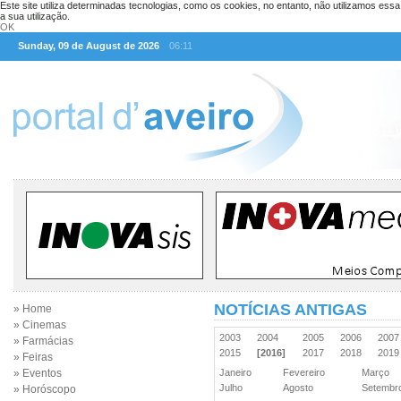
Este site utiliza determinadas tecnologias, como os cookies, no entanto, não utilizamos ess
a sua utilização.
OK
Sunday, 09 de August de 2026
06:11
NOTÍCIAS ANTIGAS
» Home
» Cinemas
2003
2004
2005
2006
200
» Farmácias
2015
[2016]
2017
2018
201
» Feiras
» Eventos
Janeiro
Fevereiro
Março
Julho
Agosto
Setemb
» Horóscopo