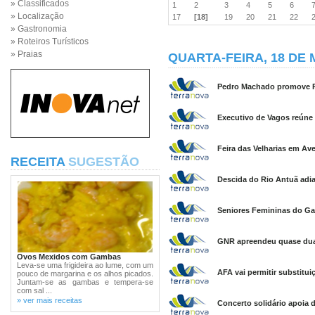
» Classificados
1
2
3
4
5
6
» Localização
17
[18]
19
20
21
22
» Gastronomia
» Roteiros Turísticos
» Praias
QUARTA-FEIRA, 18 DE 
Pedro Machado promove Re
Executivo de Vagos reúne
Feira das Velharias em Av
RECEITA
SUGESTÃO
Descida do Rio Antuã adia
Seniores Femininas do Gaf
GNR apreendeu quase duas
Ovos Mexidos com Gambas
Leva-se uma frigideira ao lume, com um
AFA vai permitir substitui
pouco de margarina e os alhos picados.
Juntam-se as gambas e tempera-se
com sal ...
» ver mais receitas
Concerto solidário apoia