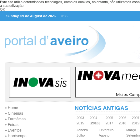
Este site utiliza determinadas tecnologias, como os cookies, no entanto, não utilizamos ess
a sua utilização.
OK
Sunday, 09 de August de 2026
10:35
NOTÍCIAS ANTIGAS
» Home
» Cinemas
2003
2004
2005
2006
200
» Farmácias
2015
[2016]
2017
2018
201
» Feiras
» Eventos
Janeiro
Fevereiro
Março
Julho
Agosto
Setemb
» Horóscopo