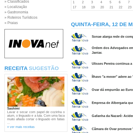
» Classificados
1
2
3
4
5
6
7
» Localização
17
18
19
20
21
22
2
» Gastronomia
» Roteiros Turísticos
» Praias
QUINTA-FEIRA, 12 DE M
Sonae alarga rede de compr
Ordem dos Advogados em Í
Jantar.
Ulisses Pereira continua 
RECEITA
SUGESTÃO
Ílhavo "a mexer" adere a
Ovar dá empurrão ao Euro
Empresa de Albergaria que
Sashimi
Lavar e secar com papel de cozinha o
atum, o linguado e a lula. Com uma faca
Gafanha da Nazaré: Acident
muito afiada cortar o linguado em fatias
...
» ver mais receitas
Câmara de Ovar promove 'C