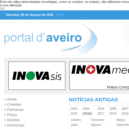
Este site utiliza determinadas tecnologias, como os cookies, no entanto, não utilizamos ess
a sua utilização.
OK
Saturday, 08 de August de 2026
21:53
NOTÍCIAS ANTIGAS
» Home
» Cinemas
2003
2004
2005
2006
200
» Farmácias
2015
[2016]
2017
2018
201
» Feiras
» Eventos
Janeiro
Fevereiro
Março
Julho
Agosto
Setemb
» Horóscopo