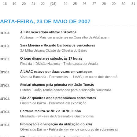
18
19
20
21
22
[23]
24
25
26
27
28
29
30
31
ARTA-FEIRA, 23 DE MAIO DE 2007
A lista vencedora obteve 104 votos
Arbitragem - Mais um anadiense no Conselho de Arbitragem
Sara Moreira e Ricardo Barbosa os vencedores
3.ª Milha Urbana Cidade de Oliveira do Bairro
O jogo disputa-se sábado, às 17 horas
Final da II Divisão Nacional - Título passa por Anadia
A LAAC esteve por duas vezes em vantagem
Visto da Bancada - Fermentelos — LAAC, um ou os dois descerá
Scolari chamou pela primeira vez João Tomás
Futebol - João Tomás convocado para a selecção Nacional A
São 27 quadros onde predominam cores fortes
Oliveira do Bairro - Percursos em exposição
Certame realiza-se de 2 a 10 de Junho
Mealhada - 9ª Feira de Artesanato e Gastronomia
Promoção e divulgação da utilização do kiwi
Oliveira do Bairro - Paleta de kiwi vence concurso de sobremesas