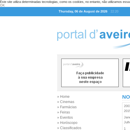
Este site utiliza determinadas tecnologias, como os cookies, no entanto, não utilizamos ess
OK
Thursday, 06 de August de 2026
22:20
NO
» Home
» Cinemas
20
» Farmácias
20
» Feiras
» Eventos
Jan
Jul
» Horóscopo
» Classificados
1