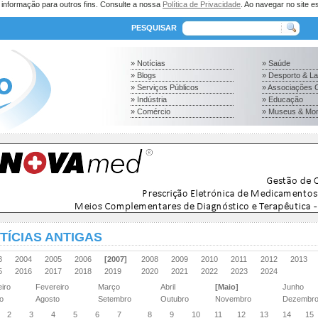
a informação para outros fins. Consulte a nossa
Política de Privacidade
. Ao navegar no site es
PESQUISAR
» Notícias
» Saúde
» Blogs
» Desporto & L
» Serviços Públicos
» Associações C
» Indústria
» Educação
» Comércio
» Museus & Mo
TÍCIAS ANTIGAS
03
2004
2005
2006
[2007]
2008
2009
2010
2011
2012
2013
15
2016
2017
2018
2019
2020
2021
2022
2023
2024
eiro
Fevereiro
Março
Abril
[Maio]
Junho
ho
Agosto
Setembro
Outubro
Novembro
Dezembr
2
3
4
5
6
7
8
9
10
11
12
13
14
15