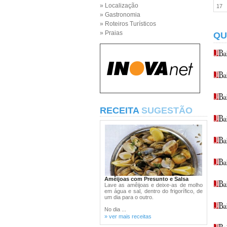
» Localização
17
» Gastronomia
» Roteiros Turísticos
» Praias
QU
RECEITA
SUGESTÃO
Amêijoas com Presunto e Salsa
Lave as amêijoas e deixe-as de molho
em água e sal, dentro do frigorífico, de
um dia para o outro.
No dia ...
» ver mais receitas