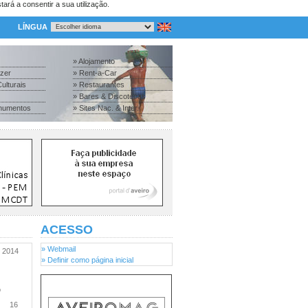
tará a consentir a sua utilização.
LÍNGUA
» Alojamento
azer
» Rent-a-Car
ulturais
» Restaurantes
» Bares & Discotecas
numentos
» Sites Nac. & Inter.
ACESSO
» Webmail
2014
» Definir como página inicial
o
16