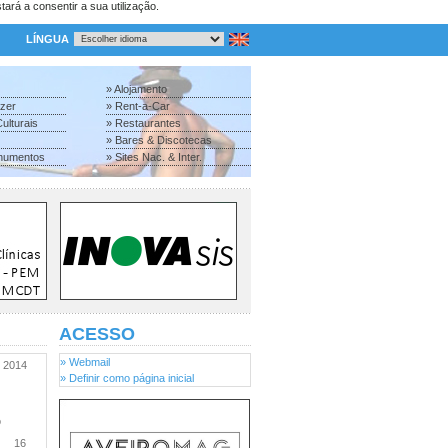
tará a consentir a sua utilização.
LÍNGUA
» Alojamento
azer
» Rent-a-Car
ulturais
» Restaurantes
» Bares & Discotecas
numentos
» Sites Nac. & Inter.
ACESSO
» Webmail
2014
» Definir como página inicial
o
16