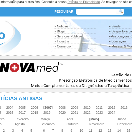
a informação para outros fins. Consulte a nossa
Política de Privacidade
. Ao navegar no site es
PESQUISAR
» Notícias
» Saúde
» Blogs
» Desporto & L
» Serviços Públicos
» Associações C
» Indústria
» Educação
» Comércio
» Museus & Mo
TÍCIAS ANTIGAS
03
2004
2005
2006
[2007]
2008
2009
2010
2011
2012
2013
15
2016
2017
2018
2019
2020
2021
2022
2023
2024
eiro
Fevereiro
Março
Abril
[Maio]
Junho
ho
Agosto
Setembro
Outubro
Novembro
Dezembr
2
3
4
5
6
7
8
9
10
11
12
13
14
15