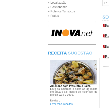
» Localização
17
» Gastronomia
» Roteiros Turísticos
» Praias
SE
RECEITA
SUGESTÃO
Amêijoas com Presunto e Salsa
Lave as amêijoas e deixe-as de molho
em água e sal, dentro do frigorífico, de
um dia para o outro.
No dia ...
» ver mais receitas