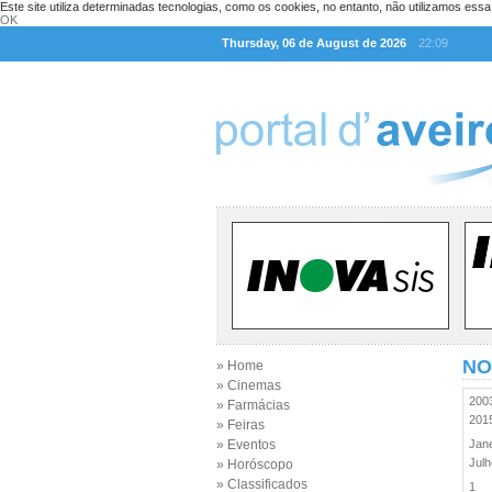
Este site utiliza determinadas tecnologias, como os cookies, no entanto, não utilizamos ess
OK
Thursday, 06 de August de 2026
22:09
NO
» Home
» Cinemas
20
» Farmácias
20
» Feiras
» Eventos
Jan
Jul
» Horóscopo
» Classificados
1