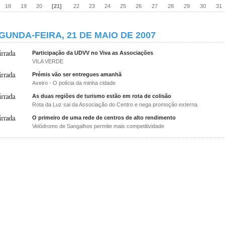
18
19
20
[21]
22
23
24
25
26
27
28
29
30
31
GUNDA-FEIRA, 21 DE MAIO DE 2007
Participação da UDVV no Viva as Associações
VILA VERDE
Prémis vão ser entregues amanhã
Aveiro - O polícia da minha cidade
As duas regiões de turismo estão em rota de colisão
Rota da Luz sai da Associação do Centro e nega promoção externa
O primeiro de uma rede de centros de alto rendimento
Velódromo de Sangalhos permite mais competitividade