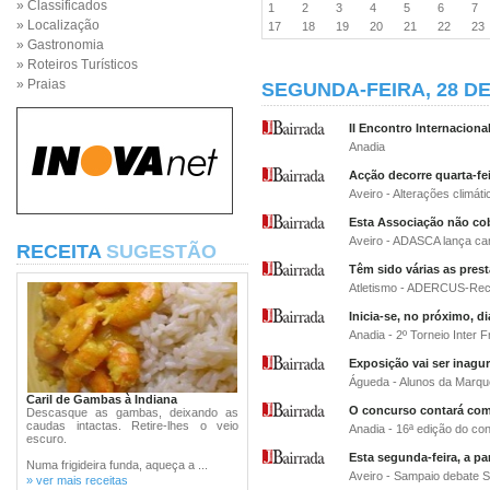
» Classificados
1
2
3
4
5
6
7
» Localização
17
18
19
20
21
22
2
» Gastronomia
» Roteiros Turísticos
» Praias
SEGUNDA-FEIRA, 28 DE
II Encontro Internaciona
Anadia
Acção decorre quarta-fei
Aveiro - Alterações climát
Esta Associação não co
Aveiro - ADASCA lança c
RECEITA
SUGESTÃO
Têm sido várias as pres
Atletismo - ADERCUS-Rece
Inicia-se, no próximo, d
Anadia - 2º Torneio Inter 
Exposição vai ser inagur
Águeda - Alunos da Marque
Caril de Gambas à Indiana
O concurso contará com 
Descasque as gambas, deixando as
caudas intactas. Retire-lhes o veio
Anadia - 16ª edição do con
escuro.
Esta segunda-feira, a pa
Numa frigideira funda, aqueça a ...
Aveiro - Sampaio debate S
» ver mais receitas