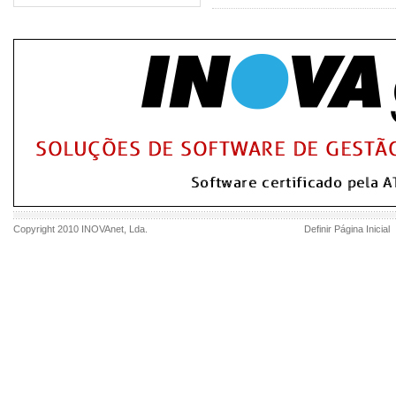
Copyright 2010
INOVAnet
, Lda.
Definir Página Inicial