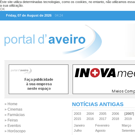
Este site utiliza determinadas tecnologias, como os cookies, no entanto, não utilizamos ess
a sua utilização.
OK
Friday, 07 de August de 2026
04:24
NOTÍCIAS ANTIGAS
» Home
» Cinemas
2003
2004
2005
2006
[2007]
» Farmácias
2015
2016
2017
2018
2019
» Feiras
» Eventos
Janeiro
Fevereiro
Março
Julho
Agosto
Setemb
» Horóscopo