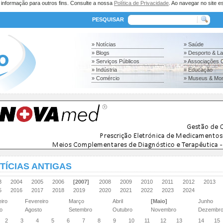
a informação para outros fins. Consulte a nossa
Política de Privacidade
. Ao navegar no site es
PESQUISAR
» Notícias
» Saúde
» Blogs
» Desporto & L
» Serviços Públicos
» Associações C
» Indústria
» Educação
» Comércio
» Museus & Mo
TÍCIAS ANTIGAS
03
2004
2005
2006
[2007]
2008
2009
2010
2011
2012
2013
15
2016
2017
2018
2019
2020
2021
2022
2023
2024
eiro
Fevereiro
Março
Abril
[Maio]
Junho
ho
Agosto
Setembro
Outubro
Novembro
Dezembr
2
3
4
5
6
7
8
9
10
11
12
13
14
15