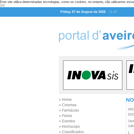
Este site utiliza determinadas tecnologias, como os cookies, no entanto, não utilizamos ess
OK
Friday, 07 de August de 2026
21:45
NO
» Home
» Cinemas
20
» Farmácias
20
» Feiras
» Eventos
Jan
Jul
» Horóscopo
» Classificados
1