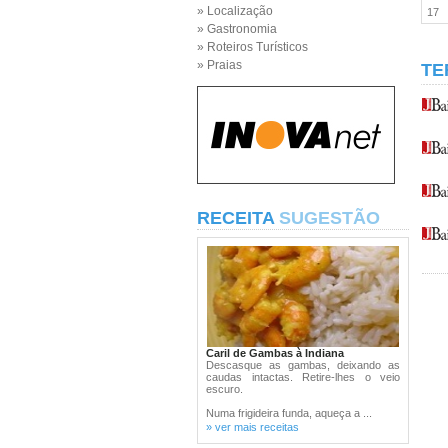
» Localização
17
» Gastronomia
» Roteiros Turísticos
» Praias
TE
RECEITA
SUGESTÃO
Caril de Gambas à Indiana
Descasque as gambas, deixando as
caudas intactas. Retire-lhes o veio
escuro.
Numa frigideira funda, aqueça a ...
» ver mais receitas