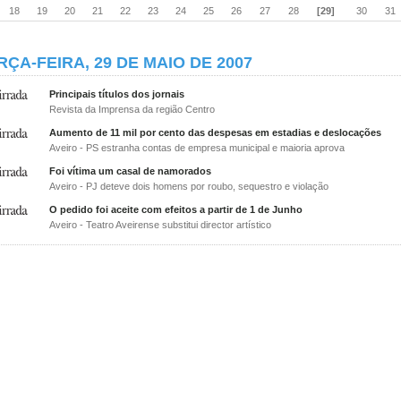
18
19
20
21
22
23
24
25
26
27
28
[29]
30
31
RÇA-FEIRA, 29 DE MAIO DE 2007
Principais títulos dos jornais
Revista da Imprensa da região Centro
Aumento de 11 mil por cento das despesas em estadias e deslocações
Aveiro - PS estranha contas de empresa municipal e maioria aprova
Foi vítima um casal de namorados
Aveiro - PJ deteve dois homens por roubo, sequestro e violação
O pedido foi aceite com efeitos a partir de 1 de Junho
Aveiro - Teatro Aveirense substitui director artístico