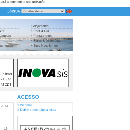
tará a consentir a sua utilização.
LÍNGUA
» Alojamento
azer
» Rent-a-Car
ulturais
» Restaurantes
» Bares & Discotecas
numentos
» Sites Nac. & Inter.
ACESSO
» Webmail
2014
» Definir como página inicial
o
16