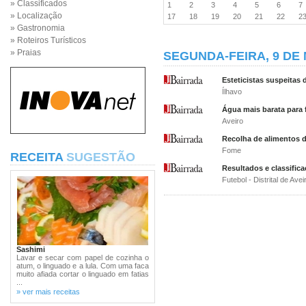
» Classificados
1
2
3
4
5
6
» Localização
17
18
19
20
21
22
2
» Gastronomia
» Roteiros Turísticos
» Praias
SEGUNDA-FEIRA, 9 DE 
Esteticistas suspeitas 
Ílhavo
Água mais barata para
Aveiro
Recolha de alimentos 
Fome
RECEITA
SUGESTÃO
Resultados e classific
Futebol - Distrital de Avei
Sashimi
Lavar e secar com papel de cozinha o
atum, o linguado e a lula. Com uma faca
muito afiada cortar o linguado em fatias
...
» ver mais receitas