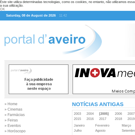
Este site utiliza determinadas tecnologias, como os cookies, no entanto, não utilizamos ess
a sua utilização.
OK
Saturday, 08 de August de 2026
11:42
NOTÍCIAS ANTIGAS
» Home
» Cinemas
2003
2004
[2005]
2006
200
» Farmácias
2015
2016
2017
2018
201
» Feiras
» Eventos
Janeiro
Fevereiro
Março
Julho
Agosto
Setemb
» Horóscopo