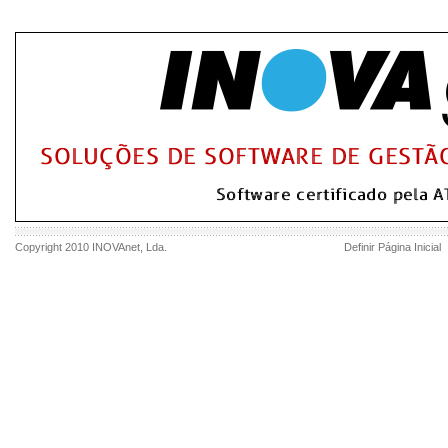
Copyright 2010
INOVAnet
, Lda.
Definir Página Inicial