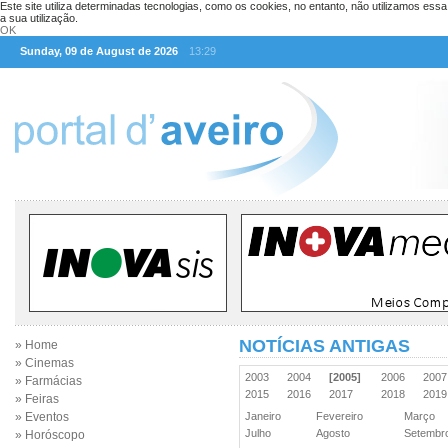
Este site utiliza determinadas tecnologias, como os cookies, no entanto, não utilizamos ess
a sua utilização.
OK
Sunday, 09 de August de 2026
13:29
NOTÍCIAS ANTIGAS
» Home
» Cinemas
2003
2004
[2005]
2006
200
» Farmácias
2015
2016
2017
2018
201
» Feiras
» Eventos
Janeiro
Fevereiro
Março
Julho
Agosto
Setemb
» Horóscopo