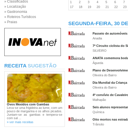
» Classificados
1
2
3
4
5
6
7
» Localização
17
18
19
20
21
22
2
» Gastronomia
» Roteiros Turísticos
» Praias
SEGUNDA-FEIRA, 30 DE
Passeio de automóveis
Anadia
7º Circuito ciclista do S
SILVEIRO
ANATA comemora bodas
Águeda
RECEITA
SUGESTÃO
Plano de Desenvolvimen
Oliveira do Bairro
Dia Mundial da Criança
Oliveira do Bairro
4º convívio de Cavaleir
Malhapão
Ovos Mexidos com Gambas
Seis alunos representa
Leva-se uma frigideira ao lume, com um
pouco de margarina e os alhos picados.
Química
Juntam-se as gambas e tempera-se
com sal ...
Oito mortos nas estra
» ver mais receitas
Trânsito