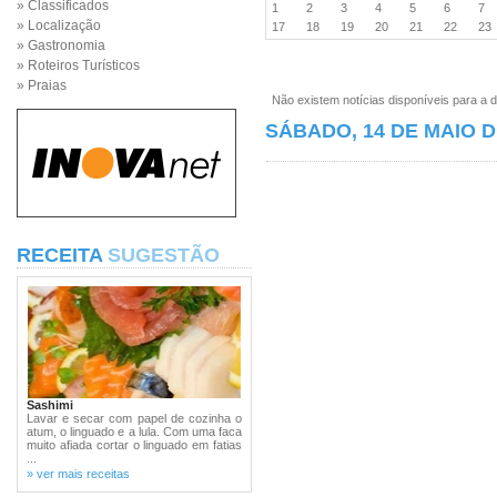
» Classificados
1
2
3
4
5
6
7
» Localização
17
18
19
20
21
22
2
» Gastronomia
» Roteiros Turísticos
» Praias
Não existem notícias disponíveis para a d
SÁBADO, 14 DE MAIO D
RECEITA
SUGESTÃO
Sashimi
Lavar e secar com papel de cozinha o
atum, o linguado e a lula. Com uma faca
muito afiada cortar o linguado em fatias
...
» ver mais receitas