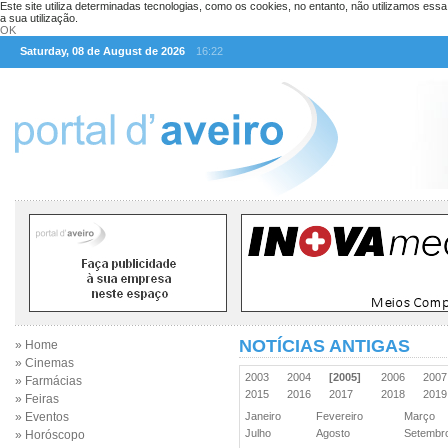
Este site utiliza determinadas tecnologias, como os cookies, no entanto, não utilizamos ess
a sua utilização.
OK
Saturday, 08 de August de 2026
16:22
NOTÍCIAS ANTIGAS
» Home
» Cinemas
2003
2004
[2005]
2006
200
» Farmácias
2015
2016
2017
2018
201
» Feiras
» Eventos
Janeiro
Fevereiro
Março
Julho
Agosto
Setemb
» Horóscopo