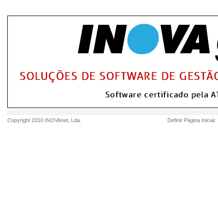
Copyright 2010
INOVAnet
, Lda.
Definir Página Inicial