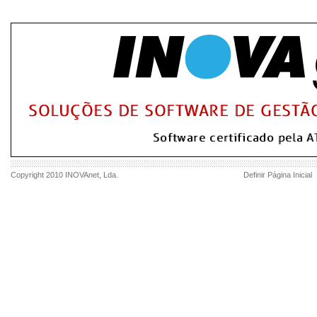
Copyright 2010
INOVAnet
, Lda.
Definir Página Inicial