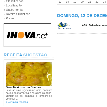
» Classificados
17
18
19
20
21
22
2
» Localização
» Gastronomia
» Roteiros Turísticos
DOMINGO, 12 DE DEZE
» Praias
AFA: Beira-Mar vence
RECEITA
SUGESTÃO
Ovos Mexidos com Gambas
Leva-se uma frigideira ao lume, com um
pouco de margarina e os alhos picados.
Juntam-se as gambas e tempera-se
com sal ...
» ver mais receitas