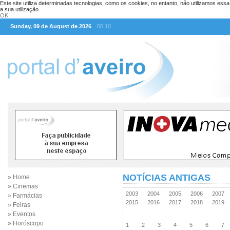
Este site utiliza determinadas tecnologias, como os cookies, no entanto, não utilizamos ess
a sua utilização.
OK
Sunday, 09 de August de 2026
06:10
NOTÍCIAS ANTIGAS
» Home
» Cinemas
2003
2004
2005
2006
2007
» Farmácias
2015
2016
2017
2018
2019
» Feiras
» Eventos
» Horóscopo
1
2
3
4
5
6
7