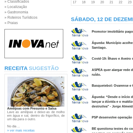
» Classificados
17
18
19
20
21
22
2
» Localização
» Gastronomia
» Roteiros Turísticos
SÁBADO, 12 DE DEZEM
» Praias
Promotor imobiliário pago
Águeda: Município acolhe
Santiago.
Covid-19: Ílhavo e Aveiro
RECEITA
SUGESTÃO
ASPEA quer alargar rede d
ruído.
Basquetebol: Ovarense e O
Águeda: “Desde o início d
lançar a dúvida e o maldi
destrutiva" - Jorge Almeid
Amêijoas com Presunto e Salsa
Lave as amêijoas e deixe-as de molho
em água e sal, dentro do frigorífico, de
PSP desenvolve operação 
um dia para o outro.
No dia ...
BE questiona testes do c
» ver mais receitas