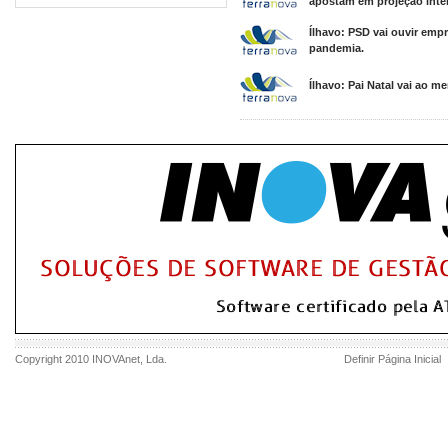
apostam em projeção inter
Ílhavo: PSD vai ouvir emp
pandemia.
Ílhavo: Pai Natal vai ao m
Copyright 2010
INOVAnet
, Lda.
Definir Página Inicial