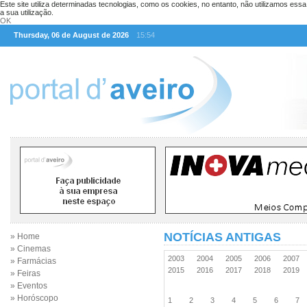
Este site utiliza determinadas tecnologias, como os cookies, no entanto, não utilizamos ess
a sua utilização.
OK
Thursday, 06 de August de 2026
15:54
NOTÍCIAS ANTIGAS
» Home
» Cinemas
2003
2004
2005
2006
2007
» Farmácias
2015
2016
2017
2018
2019
» Feiras
» Eventos
» Horóscopo
1
2
3
4
5
6
7