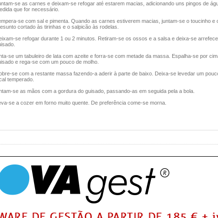
untam-se as carnes e deixam-se refogar até estarem macias, adicionando uns pingos de ág
edida que for necessário.
empera-se com sal e pimenta. Quando as carnes estiverem macias, juntam-se o toucinho e 
esunto cortado às tirinhas e o salpicão às rodelas.
eixam-se refogar durante 1 ou 2 minutos. Retiram-se os ossos e a salsa e deixa-se arrefece
uisado.
nta-se um tabuleiro de lata com azeite e forra-se com metade da massa. Espalha-se por cim
uisado e rega-se com um pouco de molho.
obre-se com a restante massa fazendo-a aderir à parte de baixo. Deixa-se levedar um pou
cal temperado.
ntam-se as mãos com a gordura do guisado, passando-as em seguida pela a bola.
eva-se a cozer em forno muito quente. De preferência come-se morna.