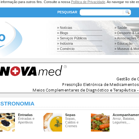
a informação para outros fins. Consulte a nossa
Política de Privacidade
. Ao navegar no site es
PESQUISAR
» Notícias
» Saúde
» Blogs
» Desporto & L
» Serviços Públicos
» Associações C
» Indústria
» Educação
» Comércio
» Museus & Mo
STRONOMIA
Entradas
Sopas
Acompanhamen
Entradas e
Sopas,
Arroz, Batatas,
Aperitivos
Caldos e
Legumes,...
Cremes