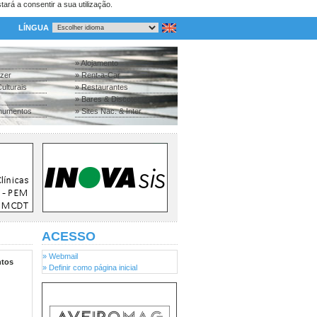
tará a consentir a sua utilização.
LÍNGUA
» Alojamento
azer
» Rent-a-Car
ulturais
» Restaurantes
» Bares & Discotecas
numentos
» Sites Nac. & Inter.
ACESSO
» Webmail
tos
» Definir como página inicial