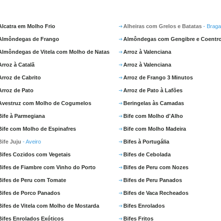
Alcatra em Molho Frio
Alheiras com Grelos e Batatas
- Brag
Almôndegas de Frango
Almôndegas com Gengibre e Coentr
Almôndegas de Vitela com Molho de Natas
Arroz à Valenciana
Arroz à Catalã
Arroz à Valenciana
Arroz de Cabrito
Arroz de Frango 3 Minutos
Arroz de Pato
Arroz de Pato à Lafões
Avestruz com Molho de Cogumelos
Beringelas às Camadas
Bife à Parmegiana
Bife com Molho d'Alho
Bife com Molho de Espinafres
Bife com Molho Madeira
Bife Juju
- Aveiro
Bifes à Portugália
Bifes Cozidos com Vegetais
Bifes de Cebolada
Bifes de Fiambre com Vinho do Porto
Bifes de Peru com Nozes
Bifes de Peru com Tomate
Bifes de Peru Panados
Bifes de Porco Panados
Bifes de Vaca Recheados
Bifes de Vitela com Molho de Mostarda
Bifes Enrolados
Bifes Enrolados Exóticos
Bifes Fritos