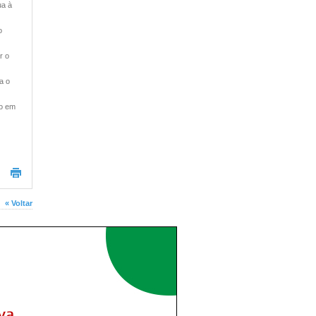
ua à
o
r o
a o
co em
« Voltar