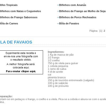
Bifes Tropicais
Bifinhos com Ananás
Bifinhos com Natas e Cogumelos
Bifinhos de Frango ao Molho de Soja
Bifinhos de Frango Saborosos
Bifinhos de Porco Recheados
Bôla de Carnes
Bôla de Favaios
Página: [1]
2
LA DE FAVAIOS
Ingredientes:
1 Kg de massa de pão
1/2 frango
1/2 coelho
750 g de vitela para guisar
1 cebola pequena
1 ramo de salsa
4 dl de azeite
sal
pimenta branca
150 g de toucinho entremeado (salgado)
100 g de salpicão
100 g de presunto
reparação:
rtam-se em pedaços o frango, o coelho e a vitela. Pica-se a cebola e aloura-se com o azeit
lsa.