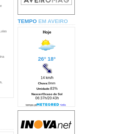
 e
TEMPO
EM AVEIRO
Lulas
ina
a,