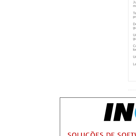
J
m
T
pr
D
g
U
g
C
lo
U
L