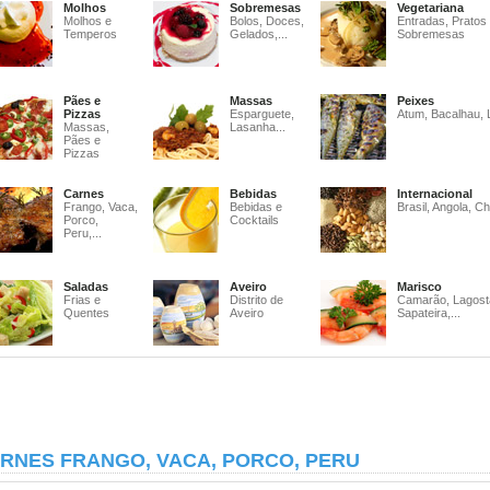
Molhos
Sobremesas
Vegetariana
Molhos e
Bolos, Doces,
Entradas, Pratos
Temperos
Gelados,...
Sobremesas
Pães e
Massas
Peixes
Pizzas
Esparguete,
Atum, Bacalhau, 
Massas,
Lasanha...
Pães e
Pizzas
Carnes
Bebidas
Internacional
Frango, Vaca,
Bebidas e
Brasil, Angola, Ch
Porco,
Cocktails
Peru,...
Saladas
Aveiro
Marisco
Frias e
Distrito de
Camarão, Lagost
Quentes
Aveiro
Sapateira,...
RNES FRANGO, VACA, PORCO, PERU