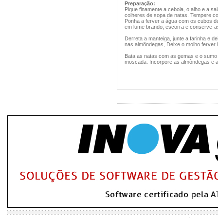
Preparação:
Pique finamente a cebola, o alho e a sa
colheres de sopa de natas. Tempere c
Ponha a ferver a água com os cubos d
em lume brando; escorra e conserve-a
Derreta a manteiga, junte a farinha e d
nas almôndegas, Deixe o molho ferver 
Bata as natas com as gemas e o sumo d
moscada. Incorpore as almôndegas e aq