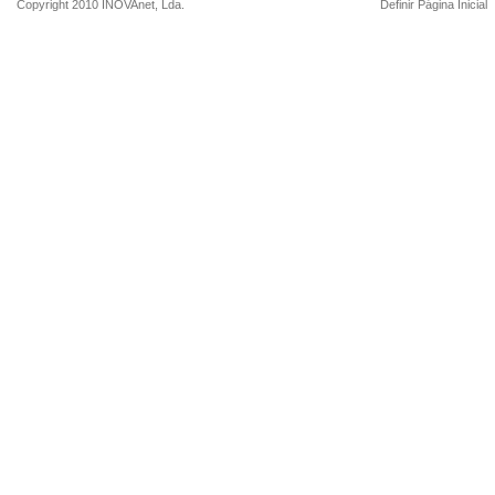
Copyright 2010
INOVAnet
, Lda.
Definir Página Inicial