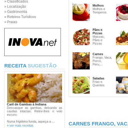
» Classificados
Molhos
» Localização
Molhos e
» Gastronomia
Temperos
» Roteiros Turísticos
» Praias
Pães e
Pizzas
Massas,
Pães e
Pizzas
Carnes
Frango, Vaca,
Porco,
Peru,...
RECEITA
SUGESTÃO
Saladas
Frias e
Quentes
Caril de Gambas à Indiana
Descasque as gambas, deixando as
caudas intactas. Retire-lhes o veio
escuro.
Numa frigideira funda, aqueça a ...
CARNES FRANGO, VAC
» ver mais receitas