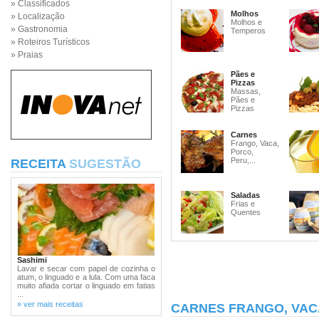
» Classificados
Molhos
» Localização
Molhos e
» Gastronomia
Temperos
» Roteiros Turísticos
» Praias
Pães e
Pizzas
Massas,
Pães e
Pizzas
Carnes
Frango, Vaca,
Porco,
Peru,...
RECEITA
SUGESTÃO
Saladas
Frias e
Quentes
Sashimi
Lavar e secar com papel de cozinha o
atum, o linguado e a lula. Com uma faca
muito afiada cortar o linguado em fatias
...
» ver mais receitas
CARNES FRANGO, VAC