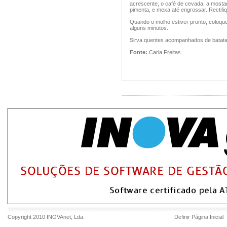
acrescente, o café de cevada, a mosta
pimenta, e mexa até engrossar. Rectifi
Quando o molho estiver pronto, coloque
alguns minutos.
Sirva quentes acompanhados de batatas 
Fonte:
Carla Freitas
Copyright 2010
INOVAnet
, Lda.
Definir Página Inicial