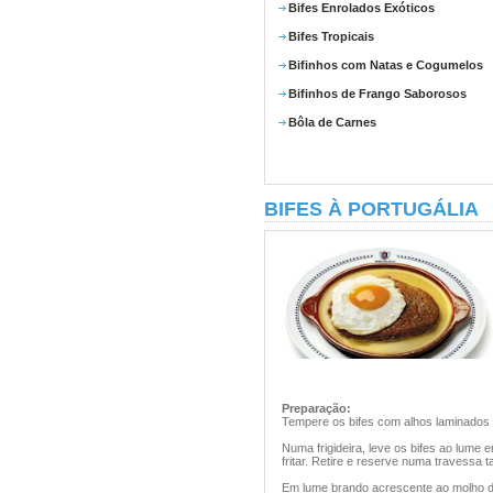
Bifes Enrolados Exóticos
Bifes Tropicais
Bifinhos com Natas e Cogumelos
Bifinhos de Frango Saborosos
Bôla de Carnes
BIFES À PORTUGÁLIA
Preparação:
Tempere os bifes com alhos laminados 
Numa frigideira, leve os bifes ao lume
fritar. Retire e reserve numa travess
Em lume brando acrescente ao molho dos