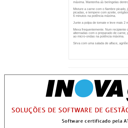
máxima. Mantenha as beringelas dentr
Misture a carne com o fiambre picado, j
picadas, e tempere com azeite, orégãos
6 minutos na potência máxima.
Junte a polpa de tomate e leve mais 2 
Mexa frequentemente. Num recipiente d
alternadas com o preparado de carne, 
ao micro-ondas na potência máxima.
Sirva com uma salada de alface, agriõe