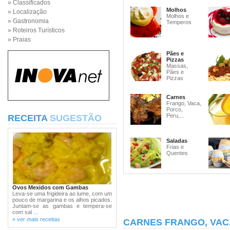
» Classificados
Molhos
» Localização
Molhos e
» Gastronomia
Temperos
» Roteiros Turísticos
» Praias
Pães e
Pizzas
Massas,
Pães e
Pizzas
Carnes
Frango, Vaca,
Porco,
Peru,...
RECEITA
SUGESTÃO
Saladas
Frias e
Quentes
Ovos Mexidos com Gambas
Leva-se uma frigideira ao lume, com um
pouco de margarina e os alhos picados.
Juntam-se as gambas e tempera-se
com sal ...
» ver mais receitas
CARNES FRANGO, VAC