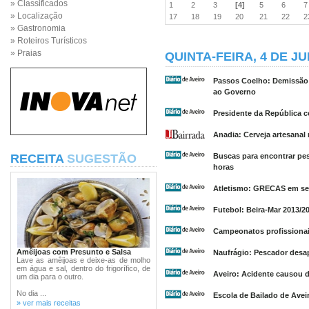
» Classificados
1
2
3
[4]
5
6
» Localização
17
18
19
20
21
22
» Gastronomia
» Roteiros Turísticos
» Praias
QUINTA-FEIRA, 4 DE J
Passos Coelho: Demissão 
ao Governo
Presidente da República c
Anadia: Cerveja artesanal
RECEITA
SUGESTÃO
Buscas para encontrar pe
horas
Atletismo: GRECAS em sei
Futebol: Beira-Mar 2013/2
Campeonatos profissionais
Amêijoas com Presunto e Salsa
Naufrágio: Pescador desap
Lave as amêijoas e deixe-as de molho
em água e sal, dentro do frigorífico, de
Aveiro: Acidente causou d
um dia para o outro.
No dia ...
Escola de Bailado de Avei
» ver mais receitas