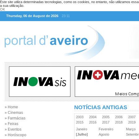
Este site utiliza determinadas tecnologias, como os cookies, no entanto, não utilizamos ess
a sua utilização.
OK
Thursday, 06 de August de 2026
23:11
NOTÍCIAS ANTIGAS
» Home
» Cinemas
2003
2004
2005
2006
2007
» Farmácias
2015
2016
2017
2018
2019
» Feiras
» Eventos
Janeiro
Fevereiro
Março
[Julho]
Agosto
Setemb
» Horóscopo