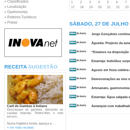
» Classificados
1
2
3
4
5
6
7
» Localização
17
18
19
20
21
22
2
» Gastronomia
» Roteiros Turísticos
» Praias
SÁBADO, 27 DE JULHO 
Jorge Gonçalves continu
Águeda: Projecto da auta
“Estamos na disposição 
Estarreja: Indivíduo sur
RECEITA
SUGESTÃO
Agosto em festa celebra o
Demonstrações ao vivo e
Artesanato, gastronomia
Estarreja: Água salgada 
Caril de Gambas à Indiana
Autarquia com trabalha
Descasque as gambas, deixando as
caudas intactas. Retire-lhes o veio
escuro.
Numa frigideira funda, aqueça a ...
» ver mais receitas