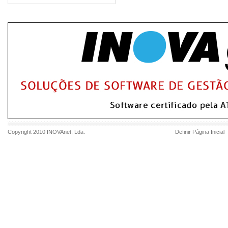
Copyright 2010
INOVAnet
, Lda.
Definir Página Inicial