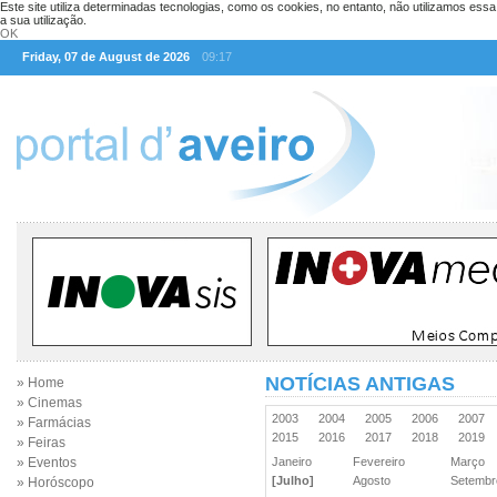
Este site utiliza determinadas tecnologias, como os cookies, no entanto, não utilizamos ess
a sua utilização.
OK
Friday, 07 de August de 2026
09:17
NOTÍCIAS ANTIGAS
» Home
» Cinemas
2003
2004
2005
2006
2007
» Farmácias
2015
2016
2017
2018
2019
» Feiras
» Eventos
Janeiro
Fevereiro
Março
[Julho]
Agosto
Setemb
» Horóscopo