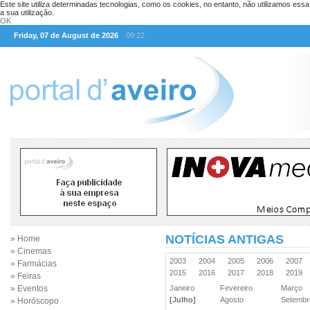
Este site utiliza determinadas tecnologias, como os cookies, no entanto, não utilizamos ess
a sua utilização.
OK
Friday, 07 de August de 2026
09:22
NOTÍCIAS ANTIGAS
» Home
» Cinemas
2003
2004
2005
2006
2007
» Farmácias
2015
2016
2017
2018
2019
» Feiras
» Eventos
Janeiro
Fevereiro
Março
[Julho]
Agosto
Setemb
» Horóscopo