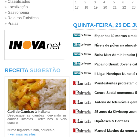
» Classificados
1
2
3
4
5
6
7
» Localização
17
18
19
20
21
22
2
» Gastronomia
» Roteiros Turísticos
» Praias
QUINTA-FEIRA, 25 DE 
Espanha: 60 mortos e mai
Níveis de pólen na atmosf
Beira-Mar: Administrador 
Papa no Brasil: Jovens ca
RECEITA
SUGESTÃO
II Liga: Henrique Nunes é 
Manifestantes protestam c
Centro Social comemora 55
Antena de telemóveis ger
Caril de Gambas à Indiana
25 anos da Kiwicoop acen
Descasque as gambas, deixando as
caudas intactas. Retire-lhes o veio
Hipóteses & Certezas
escuro.
Numa frigideira funda, aqueça a ...
Manuel Martins dá nome a
» ver mais receitas