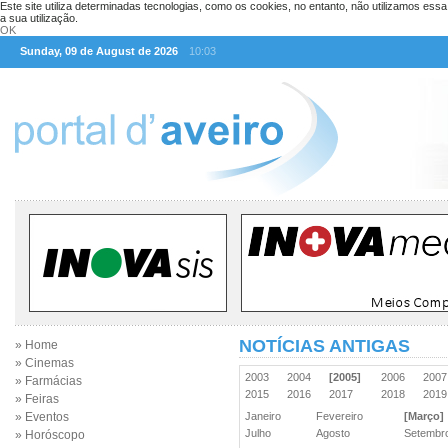
Este site utiliza determinadas tecnologias, como os cookies, no entanto, não utilizamos ess
a sua utilização.
OK
Sunday, 09 de August de 2026
10:03
NOTÍCIAS ANTIGAS
» Home
» Cinemas
2003
2004
[2005]
2006
200
» Farmácias
2015
2016
2017
2018
201
» Feiras
» Eventos
Janeiro
Fevereiro
[Março]
Julho
Agosto
Setemb
» Horóscopo