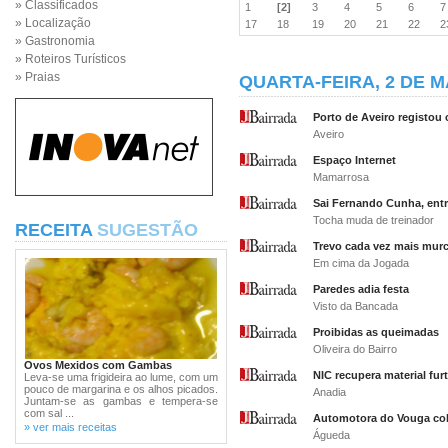
» Classificados
1
[2]
3
4
5
6
» Localização
17
18
19
20
21
22
» Gastronomia
» Roteiros Turísticos
» Praias
QUARTA-FEIRA, 2 DE M
Porto de Aveiro registou
Aveiro
Espaço Internet
Mamarrosa
Sai Fernando Cunha, ent
Tocha muda de treinador
RECEITA
SUGESTÃO
Trevo cada vez mais mur
Em cima da Jogada
Paredes adia festa
Visto da Bancada
Proibidas as queimadas
Oliveira do Bairro
Ovos Mexidos com Gambas
NIC recupera material fur
Leva-se uma frigideira ao lume, com um
pouco de margarina e os alhos picados.
Anadia
Juntam-se as gambas e tempera-se
com sal ...
Automotora do Vouga coli
» ver mais receitas
Águeda