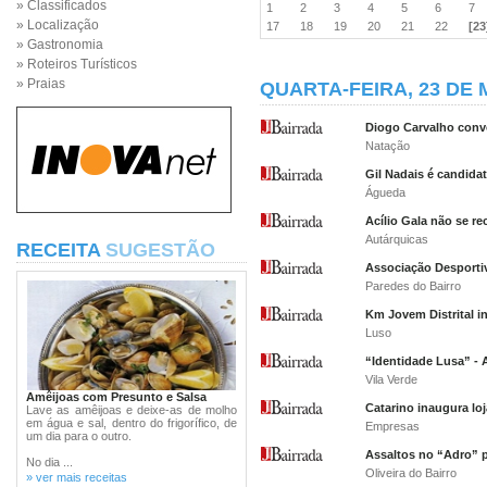
» Classificados
1
2
3
4
5
6
7
» Localização
17
18
19
20
21
22
[23
» Gastronomia
» Roteiros Turísticos
» Praias
QUARTA-FEIRA, 23 DE 
Diogo Carvalho conv
Natação
Gil Nadais é candida
Águeda
Acílio Gala não se re
Autárquicas
RECEITA
SUGESTÃO
Associação Desportiv
Paredes do Bairro
Km Jovem Distrital i
Luso
“Identidade Lusa” -
Vila Verde
Amêijoas com Presunto e Salsa
Catarino inaugura lo
Lave as amêijoas e deixe-as de molho
em água e sal, dentro do frigorífico, de
Empresas
um dia para o outro.
Assaltos no “Adro” 
No dia ...
Oliveira do Bairro
» ver mais receitas