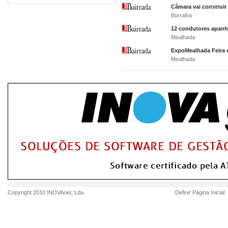
Câmara vai construir 
Borralha
12 condutores apanh
Mealhada
ExpoMealhada Feira 
Mealhada
Copyright 2010
INOVAnet
, Lda.
Definir Página Inicial