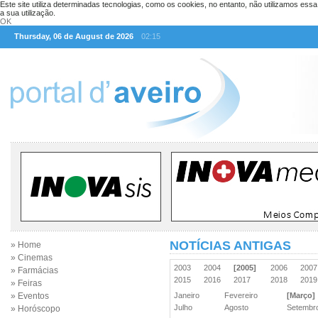
Este site utiliza determinadas tecnologias, como os cookies, no entanto, não utilizamos ess
a sua utilização.
OK
Thursday, 06 de August de 2026
02:15
NOTÍCIAS ANTIGAS
» Home
» Cinemas
2003
2004
[2005]
2006
200
» Farmácias
2015
2016
2017
2018
201
» Feiras
» Eventos
Janeiro
Fevereiro
[Março]
Julho
Agosto
Setemb
» Horóscopo