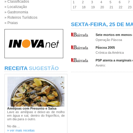
» Classificados
1
2
3
4
5
6
7
» Localização
17
18
19
20
21
22
2
» Gastronomia
» Roteiros Turísticos
» Praias
SEXTA-FEIRA, 25 DE M
Sete mortos em menos d
Operação Páscoa
Páscoa 2005
Crónica da América
PSP atenta a marginais 
Aveiro:
RECEITA
SUGESTÃO
Amêijoas com Presunto e Salsa
Lave as amêijoas e deixe-as de molho
em água e sal, dentro do frigorífico, de
um dia para o outro.
No dia ...
» ver mais receitas