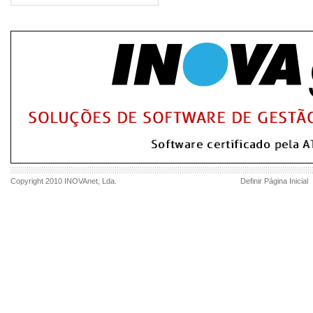
Copyright 2010
INOVAnet
, Lda.
Definir Página Inicial