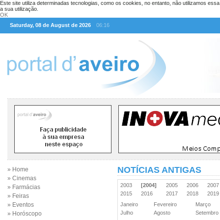
Este site utiliza determinadas tecnologias, como os cookies, no entanto, não utilizamos ess
a sua utilização.
OK
Saturday, 08 de August de 2026
06:16
NOTÍCIAS ANTIGAS
» Home
» Cinemas
2003
[2004]
2005
2006
200
» Farmácias
2015
2016
2017
2018
201
» Feiras
» Eventos
Janeiro
Fevereiro
Março
Julho
Agosto
Setembr
» Horóscopo