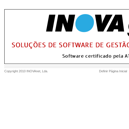
Copyright 2010
INOVAnet
, Lda.
Definir Página Inicial