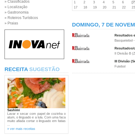
» Classificados
1
2
3
4
5
6
[7
» Localização
17
18
19
20
21
22
2
» Gastronomia
» Roteiros Turísticos
» Praias
DOMINGO, 7 DE NOVEM
Resultados e
Basquetebol - 
Resultados/c
II Divisão B (
III Divisão (S
Futebol
RECEITA
SUGESTÃO
Sashimi
Lavar e secar com papel de cozinha o
atum, o linguado e a lula. Com uma faca
muito afiada cortar o linguado em fatias
...
» ver mais receitas