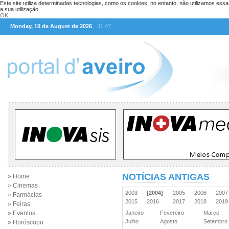
Este site utiliza determinadas tecnologias, como os cookies, no entanto, não utilizamos ess
a sua utilização.
OK
Monday, 10 de August de 2026
11:47
NOTÍCIAS ANTIGAS
» Home
» Cinemas
2003
[2004]
2005
2006
200
» Farmácias
2015
2016
2017
2018
201
» Feiras
» Eventos
Janeiro
Fevereiro
Março
Julho
Agosto
Setembr
» Horóscopo