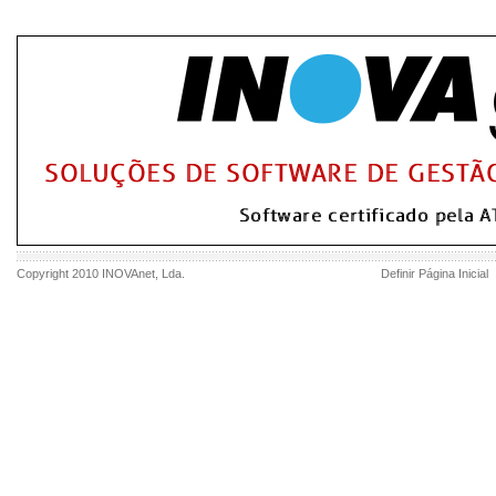
Copyright 2010
INOVAnet
, Lda.
Definir Página Inicial