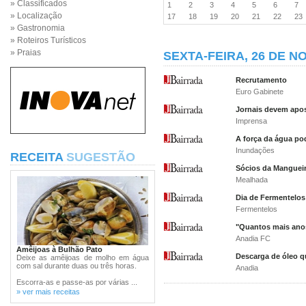
» Classificados
1
2
3
4
5
6
7
» Localização
17
18
19
20
21
22
2
» Gastronomia
» Roteiros Turísticos
» Praias
SEXTA-FEIRA, 26 DE N
Recrutamento
Euro Gabinete
Jornais devem apos
Imprensa
A força da água po
Inundações
RECEITA
SUGESTÃO
Sócios da Mangueir
Mealhada
Dia de Fermentelos
Fermentelos
"Quantos mais anos
Anadia FC
Amêijoas à Bulhão Pato
Descarga de óleo q
Deixe as amêijoas de molho em água
com sal durante duas ou três horas.
Anadia
Escorra-as e passe-as por várias ...
» ver mais receitas