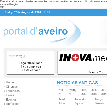
Este site utiliza determinadas tecnologias, como os cookies, no entanto, não utilizamos ess
a sua utilização.
OK
Friday, 07 de August de 2026
05:24
NOTÍCIAS ANTIGAS
» Home
» Cinemas
2003
[2004]
2005
2006
200
» Farmácias
2015
2016
2017
2018
201
» Feiras
» Eventos
Janeiro
Fevereiro
Março
Julho
Agosto
Setembr
» Horóscopo