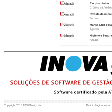
E o povo falou
Crónica da Améri
Revista da impr
Jornais
Marisa Cruz e K
Águeda
Higiene e Segura
Anadia
Copyright 2010
INOVAnet
, Lda.
Definir Página Inicial