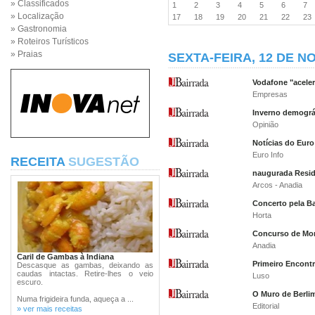
» Classificados
1
2
3
4
5
6
7
» Localização
17
18
19
20
21
22
2
» Gastronomia
» Roteiros Turísticos
» Praias
SEXTA-FEIRA, 12 DE N
Vodafone "acele
Empresas
Inverno demográ
Opinião
Notícias do Euro
Euro Info
RECEITA
SUGESTÃO
naugurada Resid
Arcos - Anadia
Concerto pela B
Horta
Concurso de Mon
Anadia
Caril de Gambas à Indiana
Primeiro Encont
Descasque as gambas, deixando as
caudas intactas. Retire-lhes o veio
Luso
escuro.
O Muro de Berli
Numa frigideira funda, aqueça a ...
Editorial
» ver mais receitas