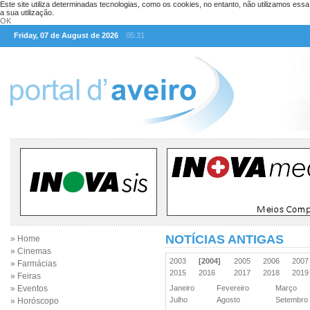
Este site utiliza determinadas tecnologias, como os cookies, no entanto, não utilizamos ess
a sua utilização.
OK
Friday, 07 de August de 2026
05:31
NOTÍCIAS ANTIGAS
» Home
» Cinemas
2003
[2004]
2005
2006
200
» Farmácias
2015
2016
2017
2018
201
» Feiras
» Eventos
Janeiro
Fevereiro
Março
Julho
Agosto
Setembr
» Horóscopo