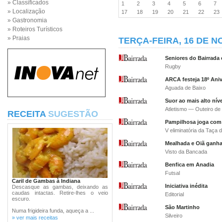
» Classificados
1
2
3
4
5
6
7
» Localização
17
18
19
20
21
22
2
» Gastronomia
» Roteiros Turísticos
» Praias
TERÇA-FEIRA, 16 DE 
Seniores do Bairrada
Rugby
ARCA festeja 18º Aniv
Aguada de Baixo
Suor ao mais alto níve
Atletismo — Outeiro de
RECEITA
SUGESTÃO
Pampilhosa joga com
V eliminatória da Taça 
Mealhada e Oiã ganh
Visto da Bancada
Benfica em Anadia
Futsal
Caril de Gambas à Indiana
Iniciativa inédita
Descasque as gambas, deixando as
caudas intactas. Retire-lhes o veio
Editorial
escuro.
São Martinho
Numa frigideira funda, aqueça a ...
Silveiro
» ver mais receitas