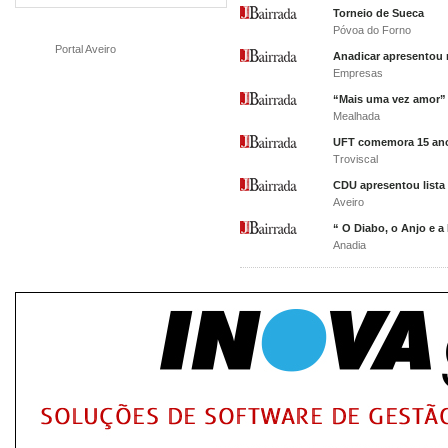
Torneio de Sueca
Póvoa do Forno
Portal Aveiro
Anadicar apresentou 
Empresas
“Mais uma vez amor”
Mealhada
UFT comemora 15 an
Troviscal
CDU apresentou lista
Aveiro
“ O Diabo, o Anjo e a
Anadia