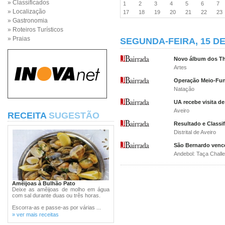
» Classificados
1
2
3
4
5
6
7
» Localização
17
18
19
20
21
22
2
» Gastronomia
» Roteiros Turísticos
» Praias
SEGUNDA-FEIRA, 15 D
Novo álbum dos The
Artes
Operação Meio-Fu
Natação
UA recebe visita d
Aveiro
RECEITA
SUGESTÃO
Resultado e Classi
Distrital de Aveiro
São Bernardo vence
Andebol: Taça Chall
Amêijoas à Bulhão Pato
Deixe as amêijoas de molho em água
com sal durante duas ou três horas.
Escorra-as e passe-as por várias ...
» ver mais receitas