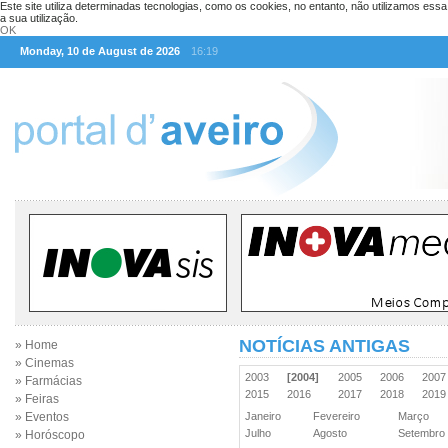
Este site utiliza determinadas tecnologias, como os cookies, no entanto, não utilizamos ess
a sua utilização.
OK
Monday, 10 de August de 2026
16:19
NOTÍCIAS ANTIGAS
» Home
» Cinemas
2003
[2004]
2005
2006
200
» Farmácias
2015
2016
2017
2018
201
» Feiras
» Eventos
Janeiro
Fevereiro
Março
Julho
Agosto
Setembr
» Horóscopo