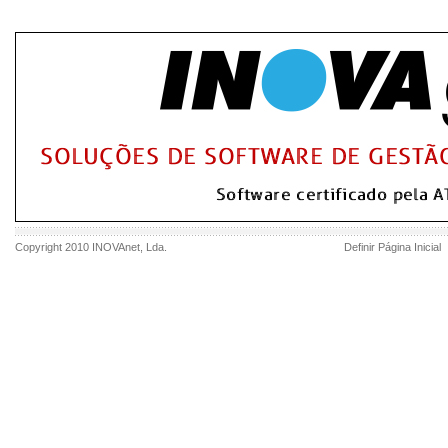
Copyright 2010
INOVAnet
, Lda.
Definir Página Inicial