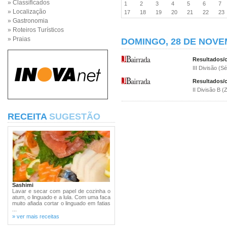
» Classificados
1
2
3
4
5
6
7
» Localização
17
18
19
20
21
22
2
» Gastronomia
» Roteiros Turísticos
» Praias
DOMINGO, 28 DE NOVE
Resultados/c
III Divisão (S
Resultados/c
II Divisão B (
RECEITA
SUGESTÃO
Sashimi
Lavar e secar com papel de cozinha o
atum, o linguado e a lula. Com uma faca
muito afiada cortar o linguado em fatias
...
» ver mais receitas