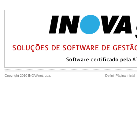
Copyright 2010
INOVAnet
, Lda.
Definir Página Inicial