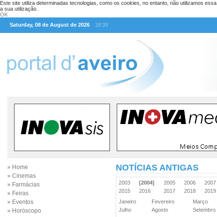
Este site utiliza determinadas tecnologias, como os cookies, no entanto, não utilizamos ess
a sua utilização.
OK
Saturday, 08 de August de 2026
18:39
NOTÍCIAS ANTIGAS
» Home
» Cinemas
2003
[2004]
2005
2006
200
» Farmácias
2015
2016
2017
2018
201
» Feiras
» Eventos
Janeiro
Fevereiro
Março
Julho
Agosto
Setembr
» Horóscopo